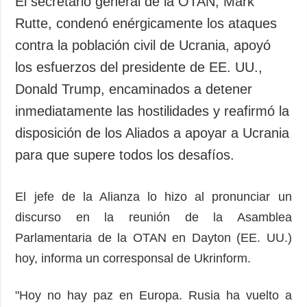
El secretario general de la OTAN, Mark
Sociedad y
datos personales
Rutte, condenó enérgicamente los ataques
Cultura
contra la población civil de Ucrania, apoyó
Deportes
los esfuerzos del presidente de EE. UU.,
Crimen
Donald Trump, encaminados a detener
Desastres y
emergencias
inmediatamente las hostilidades y reafirmó la
disposición de los Aliados a apoyar a Ucrania
ADICIONAL
SERVICIOS
Podcasts
Suscripción
para que supere todos los desafíos.
Publicaciones
Banco de
imágenes
El jefe de la Alianza lo hizo al pronunciar un
Entrevistas
discurso en la reunión de la Asamblea
Fotos
Parlamentaria de la OTAN en Dayton (EE. UU.)
Video
hoy, informa un corresponsal de Ukrinform.
Releases
"Hoy no hay paz en Europa. Rusia ha vuelto a