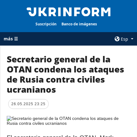
Suscripción
Banco de imágenes
más ☰
Esp
×
Secretario general de la
OTAN condena los ataques
TODAS LAS
AGENCIA
CATEGORÍAS
de Rusia contra civiles
sobre la agencia
Guerra
ucranianos
contacto
Reconstrucción
condiciones de
de Ucrania
suscripción
26.05.2025 23:25
Política
servicios
Economía
Política de
privacidad y
Defensa
protección de