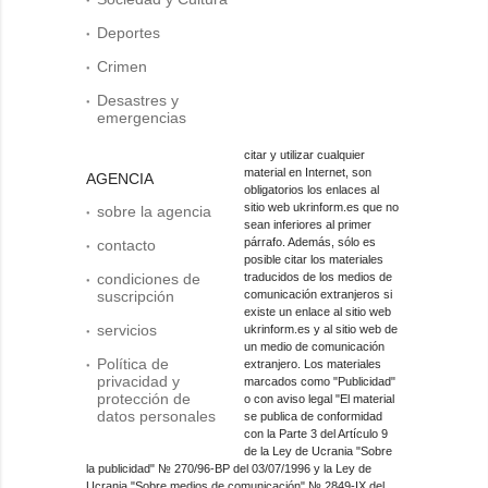
Deportes
Crimen
Desastres y
emergencias
citar y utilizar cualquier
material en Internet, son
AGENCIA
obligatorios los enlaces al
sitio web ukrinform.es que no
sobre la agencia
sean inferiores al primer
párrafo. Además, sólo es
contacto
posible citar los materiales
condiciones de
traducidos de los medios de
suscripción
comunicación extranjeros si
existe un enlace al sitio web
servicios
ukrinform.es y al sitio web de
un medio de comunicación
Política de
extranjero. Los materiales
privacidad y
marcados como "Publicidad"
protección de
o con aviso legal "El material
datos personales
se publica de conformidad
con la Parte 3 del Artículo 9
de la Ley de Ucrania "Sobre
la publicidad" № 270/96-ВР del 03/07/1996 y la Ley de
Ucrania "Sobre medios de comunicación" № 2849-IX del