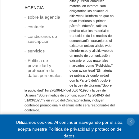
citar y utilizar cualquier
material en Internet, son
AGENCIA
obligatorios los enlaces al
sitio web ukrinform.es que no
sobre la agencia
sean inferiores al primer
párrafo. Además, sólo es
contacto
posible citar los materiales
condiciones de
traducidos de los medios de
suscripción
comunicación extranjeros si
existe un enlace al sitio web
servicios
ukrinform.es y al sitio web de
un medio de comunicación
Política de
extranjero. Los materiales
privacidad y
marcados como "Publicidad"
protección de
o con aviso legal "El material
datos personales
se publica de conformidad
con la Parte 3 del Artículo 9
de la Ley de Ucrania "Sobre
la publicidad" № 270/96-ВР del 03/07/1996 y la Ley de
Ucrania "Sobre medios de comunicación" № 2849-IX del
31/03/2023" y en virtud del Contrato/factura, incluyen
contenido promocional y el anunciante será responsable del
contenido.
Entidad de medios en línea; identificador de medios: R40-
×
Utilizamos cookies. Al continuar navegando por el sitio,
01421.
acepta nuestra
Política de privacidad y protección de
© 2015-2026 Ukrinform. Todos los derechos reservados.
datos
.