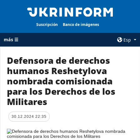
Suscripción
Banco de imágenes
más ☰
Esp
×
Defensora de derechos
humanos Reshetylova
TODAS LAS
AGENCIA
CATEGORÍAS
nombrada comisionada
sobre la agencia
Guerra
para los Derechos de los
contacto
Reconstrucción
Militares
condiciones de
de Ucrania
suscripción
Política
servicios
30.12.2024 22:35
Economía
Política de
privacidad y
Defensa
protección de