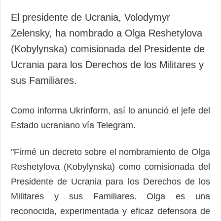
Sociedad y
datos personales
Cultura
El presidente de Ucrania, Volodymyr
Deportes
Zelensky, ha nombrado a Olga Reshetylova
Crimen
(Kobylynska) comisionada del Presidente de
Desastres y
Ucrania para los Derechos de los Militares y
emergencias
sus Familiares.
ADICIONAL
SERVICIOS
Podcasts
Suscripción
Como informa Ukrinform, así lo anunció el jefe del
Estado ucraniano vía Telegram.
Publicaciones
Banco de
imágenes
Entrevistas
"Firmé un decreto sobre el nombramiento de Olga
Fotos
Reshetylova (Kobylynska) como comisionada del
Video
Presidente de Ucrania para los Derechos de los
Releases
Militares y sus Familiares. Olga es una
reconocida, experimentada y eficaz defensora de