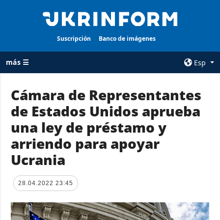
Suscripción
Banco de imágenes
más ☰
Esp
×
Cámara de Representantes
de Estados Unidos aprueba
TODAS LAS
AGENCIA
CATEGORÍAS
una ley de préstamo y
sobre la agencia
Guerra
arriendo para apoyar
contacto
Reconstrucción
Ucrania
condiciones de
de Ucrania
suscripción
Política
servicios
28.04.2022 23:45
Economía
Política de
privacidad y
Defensa
protección de