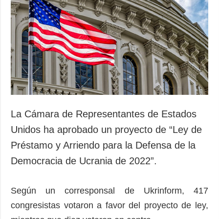
Sociedad y
datos personales
Cultura
Deportes
Crimen
Desastres y
emergencias
ADICIONAL
SERVICIOS
Podcasts
Suscripción
La Cámara de Representantes de Estados
Publicaciones
Banco de
Unidos ha aprobado un proyecto de “Ley de
imágenes
Entrevistas
Préstamo y Arriendo para la Defensa de la
Fotos
Democracia de Ucrania de 2022”.
Video
Releases
Según un corresponsal de Ukrinform, 417
congresistas votaron a favor del proyecto de ley,