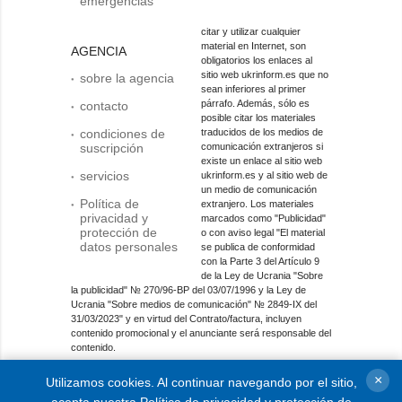
emergencias
citar y utilizar cualquier
material en Internet, son
AGENCIA
obligatorios los enlaces al
sitio web ukrinform.es que no
sobre la agencia
sean inferiores al primer
párrafo. Además, sólo es
contacto
posible citar los materiales
condiciones de
traducidos de los medios de
suscripción
comunicación extranjeros si
existe un enlace al sitio web
servicios
ukrinform.es y al sitio web de
un medio de comunicación
Política de
extranjero. Los materiales
privacidad y
marcados como "Publicidad"
protección de
o con aviso legal "El material
datos personales
se publica de conformidad
con la Parte 3 del Artículo 9
de la Ley de Ucrania "Sobre
la publicidad" № 270/96-ВР del 03/07/1996 y la Ley de
Ucrania "Sobre medios de comunicación" № 2849-IX del
31/03/2023" y en virtud del Contrato/factura, incluyen
contenido promocional y el anunciante será responsable del
contenido.
Entidad de medios en línea; identificador de medios: R40-
×
Utilizamos cookies. Al continuar navegando por el sitio,
01421.