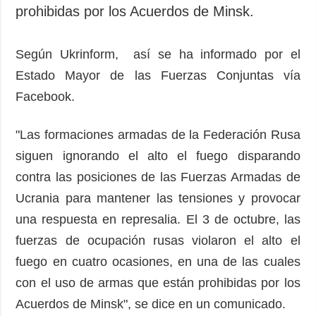
Sociedad y
prohibidas por los Acuerdos de Minsk.
datos personales
Cultura
Deportes
Según Ukrinform, así se ha informado por el
Crimen
Estado Mayor de las Fuerzas Conjuntas vía
Desastres y
Facebook.
emergencias
"Las formaciones armadas de la Federación Rusa
ADICIONAL
SERVICIOS
siguen ignorando el alto el fuego disparando
Podcasts
Suscripción
contra las posiciones de las Fuerzas Armadas de
Publicaciones
Banco de
imágenes
Ucrania para mantener las tensiones y provocar
Entrevistas
una respuesta en represalia. El 3 de octubre, las
Fotos
fuerzas de ocupación rusas violaron el alto el
Video
fuego en cuatro ocasiones, en una de las cuales
Releases
con el uso de armas que están prohibidas por los
Acuerdos de Minsk", se dice en un comunicado.