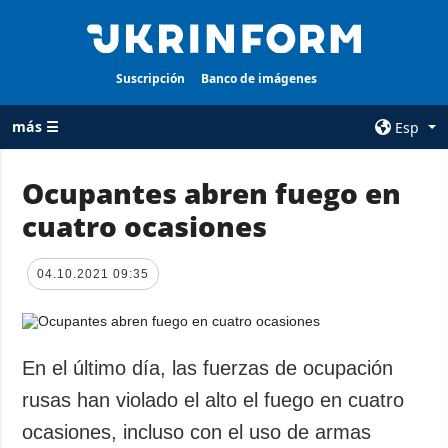
Suscripción
Banco de imágenes
más ☰
Esp
×
Ocupantes abren fuego en
cuatro ocasiones
TODAS LAS
AGENCIA
CATEGORÍAS
sobre la agencia
04.10.2021 09:35
Guerra
contacto
Reconstrucción
condiciones de
de Ucrania
suscripción
Política
En el último día, las fuerzas de ocupación
servicios
Economía
rusas han violado el alto el fuego en cuatro
Política de
privacidad y
Defensa
ocasiones, incluso con el uso de armas
protección de