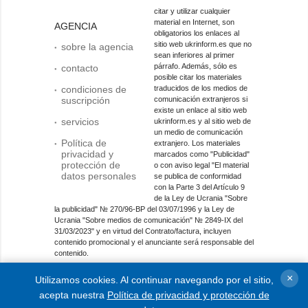
citar y utilizar cualquier
material en Internet, son
AGENCIA
obligatorios los enlaces al
sitio web ukrinform.es que no
sobre la agencia
sean inferiores al primer
párrafo. Además, sólo es
contacto
posible citar los materiales
condiciones de
traducidos de los medios de
suscripción
comunicación extranjeros si
existe un enlace al sitio web
servicios
ukrinform.es y al sitio web de
un medio de comunicación
Política de
extranjero. Los materiales
privacidad y
marcados como "Publicidad"
protección de
o con aviso legal "El material
datos personales
se publica de conformidad
con la Parte 3 del Artículo 9
de la Ley de Ucrania "Sobre
la publicidad" № 270/96-ВР del 03/07/1996 y la Ley de
Ucrania "Sobre medios de comunicación" № 2849-IX del
31/03/2023" y en virtud del Contrato/factura, incluyen
contenido promocional y el anunciante será responsable del
contenido.
Entidad de medios en línea; identificador de medios: R40-
×
Utilizamos cookies. Al continuar navegando por el sitio,
01421.
acepta nuestra
Política de privacidad y protección de
© 2015-2026 Ukrinform. Todos los derechos reservados.