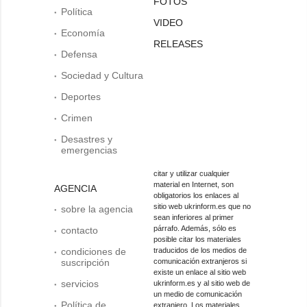
FOTOS
Política
VIDEO
Economía
RELEASES
Defensa
Sociedad y Cultura
Deportes
Crimen
Desastres y
emergencias
citar y utilizar cualquier
material en Internet, son
AGENCIA
obligatorios los enlaces al
sitio web ukrinform.es que no
sobre la agencia
sean inferiores al primer
párrafo. Además, sólo es
contacto
posible citar los materiales
condiciones de
traducidos de los medios de
suscripción
comunicación extranjeros si
existe un enlace al sitio web
servicios
ukrinform.es y al sitio web de
un medio de comunicación
Política de
extranjero. Los materiales