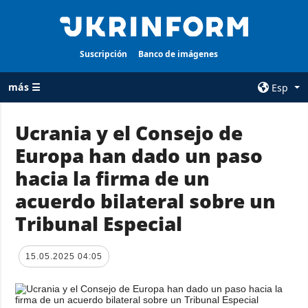
Suscripción
Banco de imágenes
más ☰
Esp
×
Ucrania y el Consejo de
Europa han dado un paso
TODAS LAS
AGENCIA
CATEGORÍAS
hacia la firma de un
sobre la agencia
Guerra
acuerdo bilateral sobre un
contacto
Reconstrucción
Tribunal Especial
condiciones de
de Ucrania
suscripción
Política
servicios
15.05.2025 04:05
Economía
Política de
privacidad y
Defensa
protección de