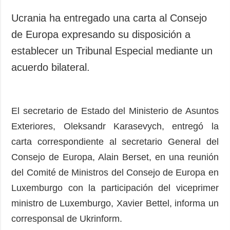
Sociedad y
datos personales
Cultura
Ucrania ha entregado una carta al Consejo
Deportes
de Europa expresando su disposición a
Crimen
establecer un Tribunal Especial mediante un
Desastres y
acuerdo bilateral.
emergencias
ADICIONAL
SERVICIOS
El secretario de Estado del Ministerio de Asuntos
Podcasts
Suscripción
Exteriores, Oleksandr Karasevych, entregó la
Publicaciones
Banco de
carta correspondiente al secretario General del
imágenes
Entrevistas
Consejo de Europa, Alain Berset, en una reunión
Fotos
del Comité de Ministros del Consejo de Europa en
Video
Luxemburgo con la participación del viceprimer
Releases
ministro de Luxemburgo, Xavier Bettel, informa un
corresponsal de Ukrinform.