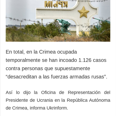
Sociedad y
datos personales
Cultura
Deportes
Crimen
Desastres y
emergencias
ADICIONAL
SERVICIOS
En total, en la Crimea ocupada
Podcasts
Suscripción
temporalmente se han incoado 1.126 casos
Publicaciones
Banco de
contra personas que supuestamente
imágenes
Entrevistas
“desacreditan a las fuerzas armadas rusas”.
Fotos
Video
Así lo dijo la Oficina de Representación del
Releases
Presidente de Ucrania en la República Autónoma
de Crimea, informa Ukrinform.