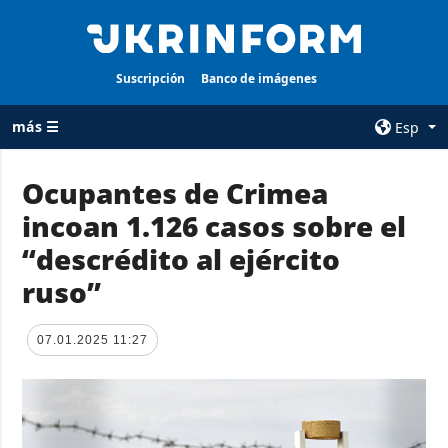
Suscripción
Banco de imágenes
más ☰
Esp
×
Ocupantes de Crimea
incoan 1.126 casos sobre el
TODAS LAS
AGENCIA
CATEGORÍAS
“descrédito al ejército
sobre la agencia
Guerra
ruso”
contacto
Reconstrucción
condiciones de
de Ucrania
suscripción
07.01.2025 11:27
Política
servicios
Economía
Política de
privacidad y
Defensa
protección de