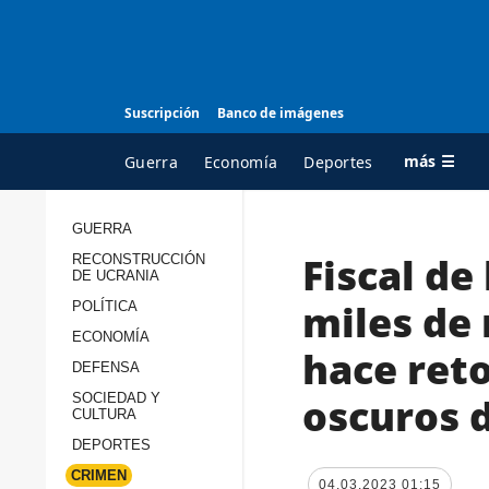
Suscripción
Banco de imágenes
más ☰
Guerra
Economía
Deportes
GUERRA
Fiscal de
RECONSTRUCCIÓN
TODAS LAS
A
DE UCRANIA
CATEGORÍAS
s
miles de
POLÍTICA
Guerra
c
ECONOMÍA
hace ret
Reconstrucción de
DEFENSA
c
Ucrania
s
oscuros d
SOCIEDAD Y
CULTURA
Política
s
DEPORTES
Economía
P
CRIMEN
04.03.2023 01:15