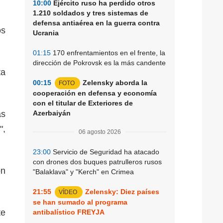
10:00
Ejército ruso ha perdido otros
1.210 soldados y tres sistemas de
defensa antiaérea en la guerra contra
os
Ucrania
01:15
170 enfrentamientos en el frente, la
dirección de Pokrovsk es la más candente
ta
00:15
Zelensky aborda la
FOTO
cooperación en defensa y economía
con el titular de Exteriores de
as
Azerbaiyán
",
06 agosto 2026
23:00
Servicio de Seguridad ha atacado
con drones dos buques patrulleros rusos
on
"Balaklava" y "Kerch" en Crimea
21:55
Zelensky: Diez países
VÍDEO
se han sumado al programa
te
antibalístico FREYJA