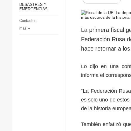
p
Defensa
DESASTRES Y
p
EMERGENCIAS
Sociedad y Cultura
Deportes
Contactos
más
»
Crimen
La primera fiscal g
Desastres y emergencias
Federación Rusa de
hace retornar a lo
Lo dijo en una confe
informa el correspon
“La Federación Rusa 
es solo uno de estos
de la historia europea
También enfatizó que