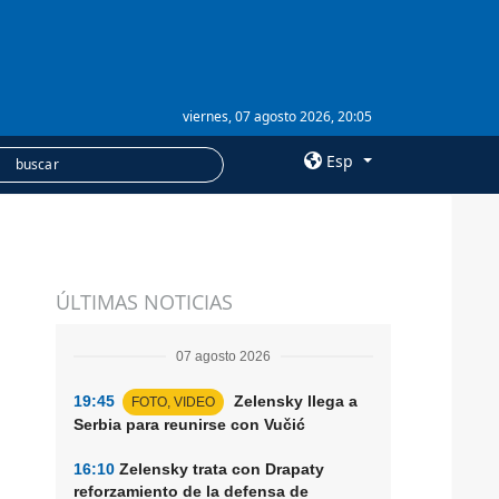
viernes, 07 agosto 2026, 20:05
Esp
×
SERVICIOS
ÚLTIMAS NOTICIAS
Suscripción
Banco de imágenes
07 agosto 2026
19:45
Zelensky llega a
FOTO, VIDEO
Serbia para reunirse con Vučić
16:10
Zelensky trata con Drapaty
reforzamiento de la defensa de