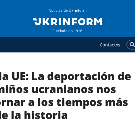
Noticias de Ukrinform
Fundada en 1918
Contactos
 la UE: La deportación de
GENCIA
ADICIONAL
obre la agencia
Podcasts
 niños ucranianos nos
ontacto
Publicaciones
ornar a los tiempos más
ondiciones de
Entrevistas
uscripción
e la historia
Fotos
ervicios
Video
olítica de privacidad y
Releases