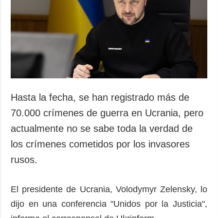
Sociedad y
datos personales
Cultura
Deportes
Crimen
Desastres y
emergencias
ADICIONAL
SERVICIOS
Hasta la fecha, se han registrado más de
Podcasts
Suscripción
70.000 crímenes de guerra en Ucrania, pero
Publicaciones
Banco de
actualmente no se sabe toda la verdad de
imágenes
Entrevistas
los crímenes cometidos por los invasores
Fotos
rusos.
Video
Releases
El presidente de Ucrania, Volodymyr Zelensky, lo
dijo en una conferencia "Unidos por la Justicia",