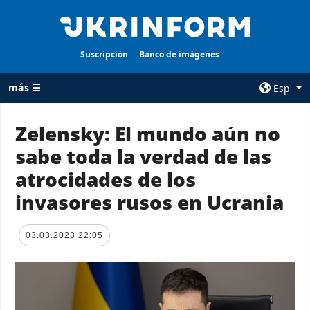
Suscripción
Banco de imágenes
más ☰
Esp
×
Zelensky: El mundo aún no
sabe toda la verdad de las
TODAS LAS
AGENCIA
CATEGORÍAS
atrocidades de los
sobre la agencia
Guerra
invasores rusos en Ucrania
contacto
Reconstrucción
condiciones de
de Ucrania
suscripción
03.03.2023 22:05
Política
servicios
Economía
Política de
privacidad y
Defensa
protección de