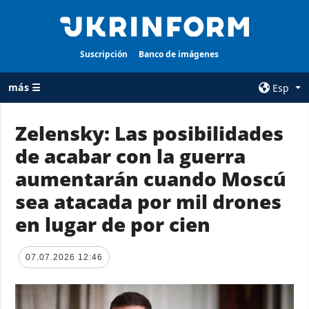
Suscripción
Banco de imágenes
más ☰
Esp
×
Zelensky: Las posibilidades
de acabar con la guerra
TODAS LAS
AGENCIA
CATEGORÍAS
aumentarán cuando Moscú
sobre la agencia
Guerra
sea atacada por mil drones
contacto
Reconstrucción
en lugar de por cien
condiciones de
de Ucrania
suscripción
Política
servicios
07.07.2026 12:46
Economía
Política de
privacidad y
Defensa
protección de