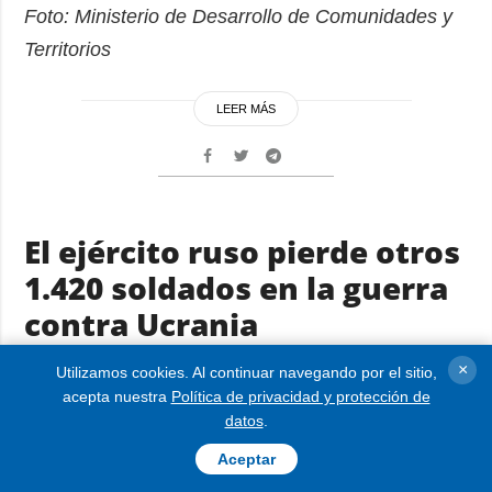
Foto: Ministerio de Desarrollo de Comunidades y
Territorios
LEER MÁS
El ejército ruso pierde otros
1.420 soldados en la guerra
contra Ucrania
×
Utilizamos cookies. Al continuar navegando por el sitio,
INFOGRAFÍA
06.07.2026 12:36
acepta nuestra
Política de privacidad y protección de
datos
.
Aceptar