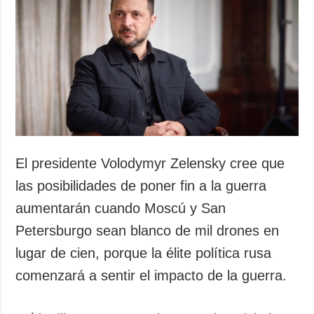
Sociedad y
datos personales
Cultura
Deportes
Crimen
Desastres y
emergencias
ADICIONAL
SERVICIOS
Podcasts
Suscripción
El presidente Volodymyr Zelensky cree que
Publicaciones
Banco de
las posibilidades de poner fin a la guerra
imágenes
Entrevistas
aumentarán cuando Moscú y San
Fotos
Petersburgo sean blanco de mil drones en
Video
lugar de cien, porque la élite política rusa
Releases
comenzará a sentir el impacto de la guerra.