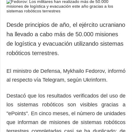
Sociedad y
datos personales
Cultura
Deportes
Desde principios de año, el ejército ucraniano
Crimen
ha llevado a cabo más de 50.000 misiones
Desastres y
de logística y evacuación utilizando sistemas
emergencias
robóticos terrestres.
ADICIONAL
SERVICIOS
Podcasts
Suscripción
El ministro de Defensa, Mykhailo Fedorov, informó
Publicaciones
Banco de
al respecto vía Telegram, según Ukrinform.
imágenes
Entrevistas
Fotos
Destacó que los resultados verificados del uso de
Video
los sistemas robóticos son visibles gracias a
Releases
"ePoints". En cinco meses, el número de unidades
que informan de misiones de sistemas robóticos
terrestres completadas casi se ha duplicado: de