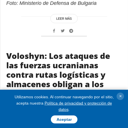
Foto: Ministerio de Defensa de Bulgaria
LEER MÁS
Voloshyn: Los ataques de
las fuerzas ucranianas
contra rutas logísticas y
almacenes obligan a los
rusos a restringir el uso de
×
Utilizamos cookies. Al continuar navegando por el sitio,
municiones
acepta nuestra
Política de privacidad y protección de
datos
.
09.06.2026 16:24
Aceptar