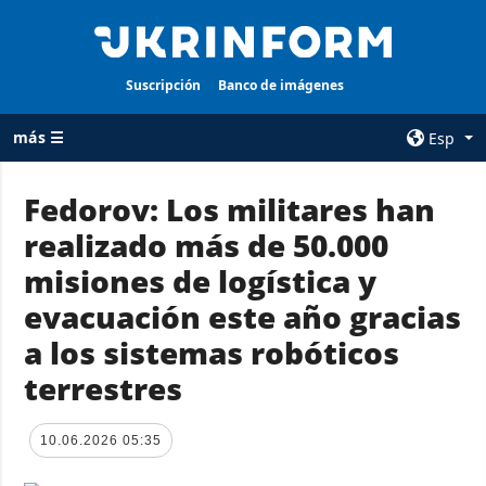
Suscripción
Banco de imágenes
más ☰
Esp
×
Fedorov: Los militares han
realizado más de 50.000
TODAS LAS
AGENCIA
CATEGORÍAS
misiones de logística y
sobre la agencia
Guerra
evacuación este año gracias
contacto
Reconstrucción
a los sistemas robóticos
condiciones de
de Ucrania
suscripción
terrestres
Política
servicios
Economía
Política de
10.06.2026 05:35
privacidad y
Defensa
protección de