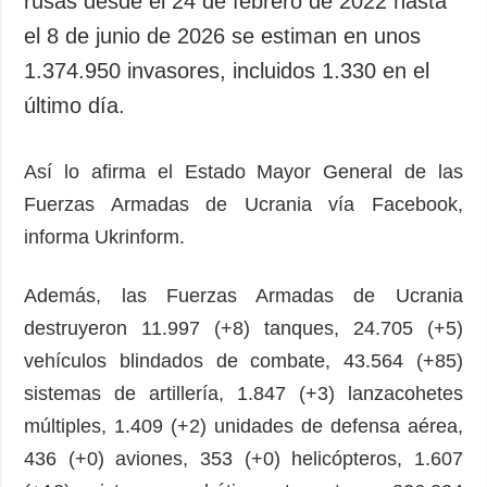
rusas desde el 24 de febrero de 2022 hasta
Sociedad y
datos personales
el 8 de junio de 2026 se estiman en unos
Cultura
1.374.950 invasores, incluidos 1.330 en el
Deportes
último día.
Crimen
Desastres y
emergencias
Así lo afirma el Estado Mayor General de las
Fuerzas Armadas de Ucrania vía Facebook,
ADICIONAL
SERVICIOS
informa Ukrinform.
Podcasts
Suscripción
Publicaciones
Banco de
Además, las Fuerzas Armadas de Ucrania
imágenes
Entrevistas
destruyeron 11.997 (+8) tanques, 24.705 (+5)
Fotos
vehículos blindados de combate, 43.564 (+85)
Video
sistemas de artillería, 1.847 (+3) lanzacohetes
Releases
múltiples, 1.409 (+2) unidades de defensa aérea,
436 (+0) aviones, 353 (+0) helicópteros, 1.607