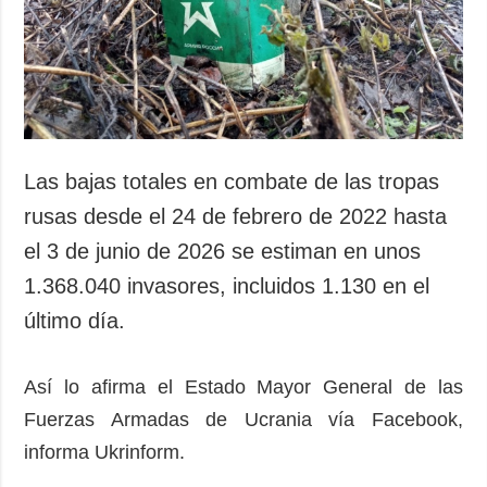
Sociedad y
datos personales
Cultura
Deportes
Crimen
Desastres y
emergencias
Las bajas totales en combate de las tropas
ADICIONAL
SERVICIOS
rusas desde el 24 de febrero de 2022 hasta
Podcasts
Suscripción
el 3 de junio de 2026 se estiman en unos
Publicaciones
Banco de
1.368.040 invasores, incluidos 1.130 en el
imágenes
Entrevistas
último día.
Fotos
Video
Así lo afirma el Estado Mayor General de las
Releases
Fuerzas Armadas de Ucrania vía Facebook,
informa Ukrinform.