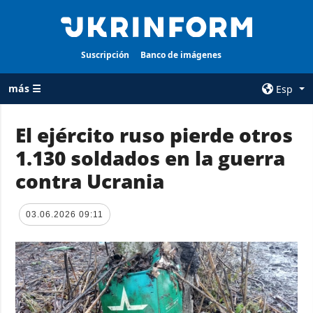
Suscripción
Banco de imágenes
más ☰
Esp
×
El ejército ruso pierde otros
1.130 soldados en la guerra
TODAS LAS
AGENCIA
CATEGORÍAS
contra Ucrania
sobre la agencia
Guerra
contacto
Reconstrucción
03.06.2026 09:11
condiciones de
de Ucrania
suscripción
Política
servicios
Economía
Política de
privacidad y
Defensa
protección de