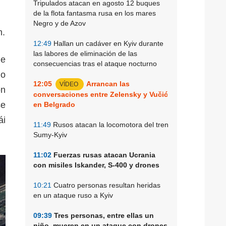
Tripulados atacan en agosto 12 buques
de la flota fantasma rusa en los mares
Negro y de Azov
m.
12:49
Hallan un cadáver en Kyiv durante
las labores de eliminación de las
de
consecuencias tras el ataque nocturno
do
12:05
Arrancan las
VÍDEO
ón
conversaciones entre Zelensky y Vučić
se
en Belgrado
ái
11:49
Rusos atacan la locomotora del tren
Sumy-Kyiv
11:02
Fuerzas rusas atacan Ucrania
con misiles Iskander, S-400 y drones
10:21
Cuatro personas resultan heridas
en un ataque ruso a Kyiv
09:39
Tres personas, entre ellas un
niño, mueren en un ataque con drones