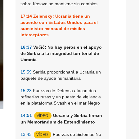
sobre Kosovo se mantiene sin cambios
17:14
Zelensky: Ucrania tiene un
acuerdo con Estados Unidos para el
suministro mensual de misiles
interceptores
16:37
Vučić: No hay peros en el apoyo
de Serbia a la integridad territorial de
Ucrania
15:59
Serbia proporcionará a Ucrania un
paquete de ayuda humanitaria
15:23
Fuerzas de Defensa atacan dos
refinerías rusas y un puesto de vigilancia
en la plataforma Sivash en el mar Negro
14:51
Ucrania y Serbia firman
VÍDEO
un Memorándum de Entendimiento
13:43
Fuerzas de Sistemas No
VÍDEO