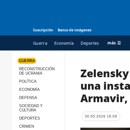
Suscripción
Banco de imágenes
más ☰
Guerra
Economía
Deportes
GUERRA
Zelensky
RECONSTRUCCIÓN
TODAS LAS
A
DE UCRANIA
CATEGORÍAS
s
una insta
POLÍTICA
Guerra
c
ECONOMÍA
Armavir,
Reconstrucción de
DEFENSA
c
Ucrania
s
SOCIEDAD Y
CULTURA
Política
s
30.05.2026 16:09
DEPORTES
Economía
P
CRIMEN