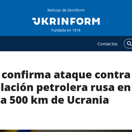
Noticias de Ukrinform
Fundada en 1918
Contactos
 confirma ataque contra
GENCIA
ADICIONAL
obre la agencia
Podcasts
lación petrolera rusa en
ontacto
Publicaciones
 a 500 km de Ucrania
ondiciones de
Entrevistas
uscripción
Fotos
ervicios
Video
olítica de privacidad y
Releases