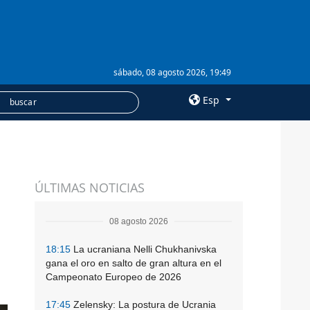
sábado, 08 agosto 2026, 19:49
Esp
×
SERVICIOS
ÚLTIMAS NOTICIAS
Suscripción
Banco de imágenes
08 agosto 2026
18:15
La ucraniana Nelli Chukhanivska
gana el oro en salto de gran altura en el
Campeonato Europeo de 2026
17:45
Zelensky: La postura de Ucrania