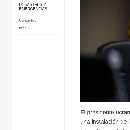
p
Defensa
DESASTRES Y
p
EMERGENCIAS
Sociedad y Cultura
Deportes
Contactos
más
»
Crimen
Desastres y emergencias
El presidente ucra
una instalación de 