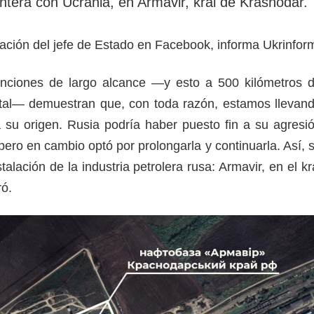
ontera con Ucrania, en Armavir, krái de Krasnodar.
cación del jefe de Estado en Facebook, informa Ukrinfor
nciones de largo alcance —y esto a 500 kilómetros 
atal— demuestran que, con toda razón, estamos llevan
a su origen. Rusia podría haber puesto fin a su agresi
ero en cambio optó por prolongarla y continuarla. Así, 
talación de la industria petrolera rusa: Armavir, en el kr
ró.