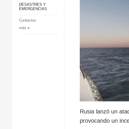
p
Defensa
DESASTRES Y
p
EMERGENCIAS
Sociedad y Cultura
Deportes
Contactos
más
»
Crimen
Desastres y emergencias
Rusia lanzó un ata
provocando un incen