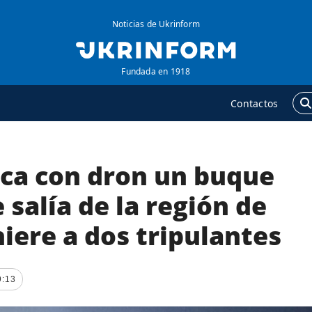
Noticias de Ukrinform
Fundada en 1918
Contactos
aca con dron un buque
GENCIA
ADICIONAL
obre la agencia
Podcasts
 salía de la región de
ontacto
Publicaciones
iere a dos tripulantes
ondiciones de
Entrevistas
uscripción
Fotos
ervicios
9:13
Video
olítica de privacidad y
Releases