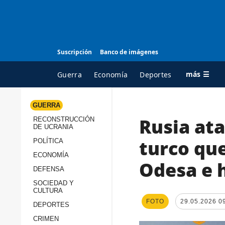
Suscripción
Banco de imágenes
más ☰
Guerra
Economía
Deportes
GUERRA
Rusia at
RECONSTRUCCIÓN
TODAS LAS
A
DE UCRANIA
CATEGORÍAS
s
turco que
POLÍTICA
Guerra
c
ECONOMÍA
Odesa e h
Reconstrucción de
DEFENSA
c
Ucrania
s
SOCIEDAD Y
CULTURA
Política
s
FOTO
29.05.2026 0
DEPORTES
Economía
P
CRIMEN