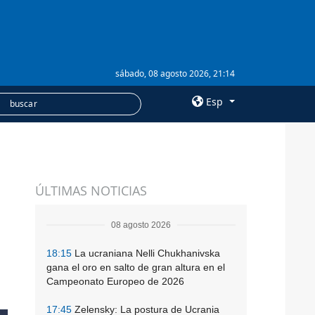
sábado, 08 agosto 2026, 21:14
Esp
×
SERVICIOS
ÚLTIMAS NOTICIAS
Suscripción
Banco de imágenes
08 agosto 2026
18:15
La ucraniana Nelli Chukhanivska
gana el oro en salto de gran altura en el
Campeonato Europeo de 2026
17:45
Zelensky: La postura de Ucrania