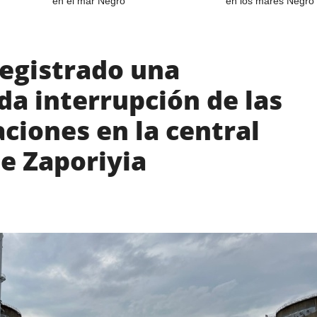
en el mar Negro
en los mares Negro 
registrado una
a interrupción de las
ciones en la central
e Zaporiyia