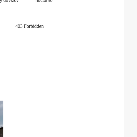
y de Azov
nocturno