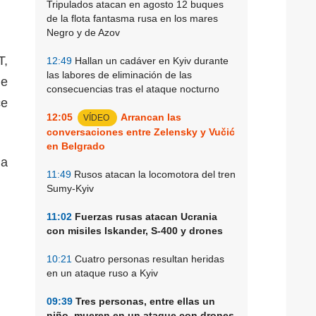
Tripulados atacan en agosto 12 buques
de la flota fantasma rusa en los mares
Negro y de Azov
T,
12:49
Hallan un cadáver en Kyiv durante
las labores de eliminación de las
de
consecuencias tras el ataque nocturno
ce
12:05
Arrancan las
VÍDEO
conversaciones entre Zelensky y Vučić
en Belgrado
 a
11:49
Rusos atacan la locomotora del tren
Sumy-Kyiv
11:02
Fuerzas rusas atacan Ucrania
con misiles Iskander, S-400 y drones
10:21
Cuatro personas resultan heridas
en un ataque ruso a Kyiv
09:39
Tres personas, entre ellas un
niño, mueren en un ataque con drones