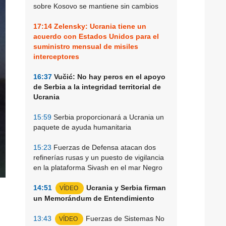
sobre Kosovo se mantiene sin cambios
17:14
Zelensky: Ucrania tiene un
acuerdo con Estados Unidos para el
suministro mensual de misiles
interceptores
16:37
Vučić: No hay peros en el apoyo
de Serbia a la integridad territorial de
Ucrania
15:59
Serbia proporcionará a Ucrania un
paquete de ayuda humanitaria
15:23
Fuerzas de Defensa atacan dos
refinerías rusas y un puesto de vigilancia
en la plataforma Sivash en el mar Negro
14:51
Ucrania y Serbia firman
VÍDEO
un Memorándum de Entendimiento
13:43
Fuerzas de Sistemas No
VÍDEO