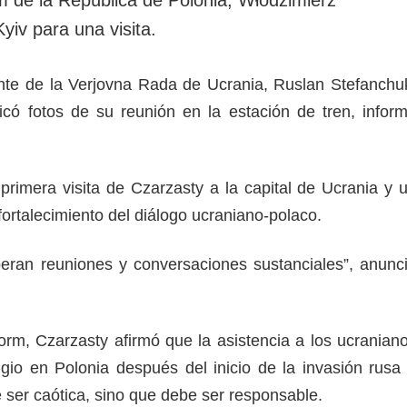
rotección de datos
ersonales
Kyiv para una visita.
dente de la Verjovna Rada de Ucrania, Ruslan Stefanchu
có fotos de su reunión en la estación de tren, infor
 primera visita de Czarzasty a la capital de Ucrania y 
fortalecimiento del diálogo ucraniano-polaco.
eran reuniones y conversaciones sustanciales”, anunc
rm, Czarzasty afirmó que la asistencia a los ucranian
gio en Polonia después del inicio de la invasión rusa
 ser caótica, sino que debe ser responsable.