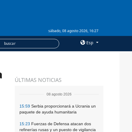
sábado, 08 agosto 2026, 16:27
Esp
×
a
SERVICIOS
ÚLTIMAS NOTICIAS
Suscripción
Banco de imágenes
08 agosto 2026
15:59
Serbia proporcionará a Ucrania un
paquete de ayuda humanitaria
15:23
Fuerzas de Defensa atacan dos
refinerías rusas y un puesto de vigilancia