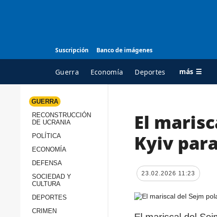
Suscripción
Banco de imágenes
más ☰
Guerra
Economía
Deportes
GUERRA
El marisc
RECONSTRUCCIÓN
TODAS LAS
A
DE UCRANIA
CATEGORÍAS
s
Kyiv para
POLÍTICA
Guerra
c
ECONOMÍA
Reconstrucción de
DEFENSA
c
Ucrania
23.02.2026 11:23
s
SOCIEDAD Y
CULTURA
Política
s
DEPORTES
Economía
P
CRIMEN
El mariscal del Se