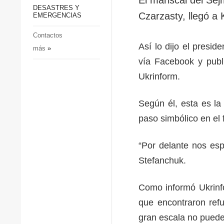
p
Defensa
DESASTRES Y
p
Czarzasty, llegó a 
EMERGENCIAS
Sociedad y Cultura
Deportes
Contactos
Así lo dijo el presi
más
»
Crimen
vía Facebook y publi
Desastres y emergencias
Ukrinform.
Según él, esta es la
paso simbólico en el 
“Por delante nos esp
Stefanchuk.
Como informó Ukrinfo
que encontraron refu
gran escala no puede