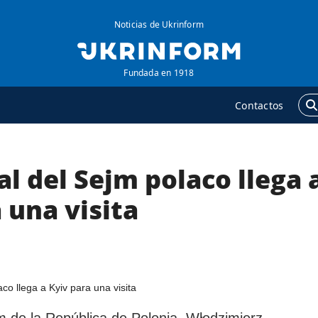
Noticias de Ukrinform
Fundada en 1918
Contactos
al del Sejm polaco llega 
GENCIA
ADICIONAL
obre la agencia
Podcasts
 una visita
ontacto
Publicaciones
ondiciones de
Entrevistas
uscripción
Fotos
ervicios
Video
olítica de privacidad y
Releases
jm de la República de Polonia, Włodzimierz