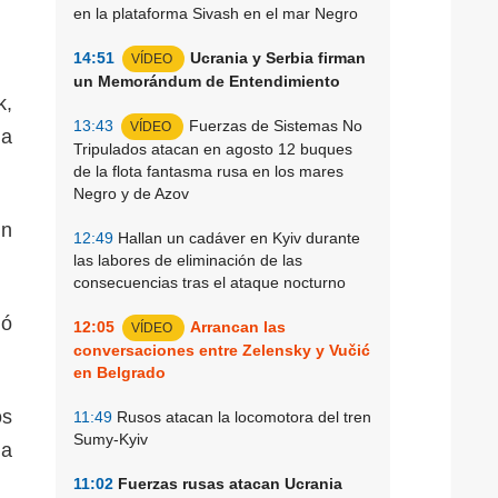
en la plataforma Sivash en el mar Negro
14:51
Ucrania y Serbia firman
VÍDEO
un Memorándum de Entendimiento
k,
13:43
Fuerzas de Sistemas No
VÍDEO
ma
Tripulados atacan en agosto 12 buques
de la flota fantasma rusa en los mares
Negro y de Azov
un
12:49
Hallan un cadáver en Kyiv durante
las labores de eliminación de las
consecuencias tras el ataque nocturno
ió
12:05
Arrancan las
VÍDEO
conversaciones entre Zelensky y Vučić
en Belgrado
os
11:49
Rusos atacan la locomotora del tren
Sumy-Kyiv
 a
11:02
Fuerzas rusas atacan Ucrania