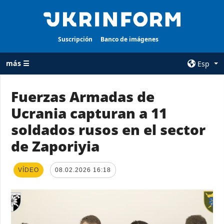
Suscripción
Banco de imágenes
más ☰
Esp
×
Fuerzas Armadas de
Ucrania capturan a 11
TODAS LAS
AGENCIA
CATEGORÍAS
soldados rusos en el sector
sobre la agencia
Guerra
de Zaporiyia
contacto
Reconstrucción
condiciones de
de Ucrania
suscripción
VÍDEO
08.02.2026 16:18
Política
servicios
Economía
Política de
privacidad y
Defensa
protección de