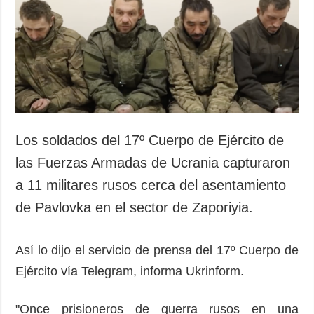
Sociedad y
datos personales
Cultura
Deportes
Crimen
Desastres y
emergencias
ADICIONAL
SERVICIOS
Los soldados del 17º Cuerpo de Ejército de
Podcasts
Suscripción
las Fuerzas Armadas de Ucrania capturaron
Publicaciones
Banco de
a 11 militares rusos cerca del asentamiento
imágenes
Entrevistas
de Pavlovka en el sector de Zaporiyia.
Fotos
Video
Así lo dijo el servicio de prensa del 17º Cuerpo de
Releases
Ejército vía Telegram, informa Ukrinform.
"Once prisioneros de guerra rusos en una