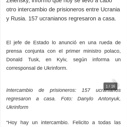
Zelensky, informó que hoy se llevó a cabo
Sociedad y
datos personales
otro intercambio de prisioneros entre Ucrania
Cultura
y Rusia. 157 ucranianos regresaron a casa.
Deportes
Crimen
Desastres y
El jefe de Estado lo anunció en una rueda de
emergencias
prensa conjunta con el primer ministro polaco,
ADICIONAL
SERVICIOS
Donald Tusk, en Kyiv, según informa un
Podcasts
Suscripción
corresponsal de Ukrinform.
Publicaciones
Banco de
imágenes
Entrevistas
1 / 16
Intercambio de prisioneros: 157 ucranianos
Fotos
regresaron a casa. Foto: Danylo Antonyuk,
Video
Ukrinform
Releases
“Hoy hay un intercambio. Felicito a todas las