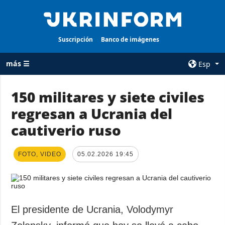
Suscripción
Banco de imágenes
más ☰
Esp
×
150 militares y siete civiles
regresan a Ucrania del
TODAS LAS
AGENCIA
CATEGORÍAS
cautiverio ruso
sobre la agencia
Guerra
contacto
Reconstrucción
FOTO, VIDEO
05.02.2026 19:45
condiciones de
de Ucrania
suscripción
Política
servicios
Economía
Política de
El presidente de Ucrania, Volodymyr
privacidad y
Defensa
protección de