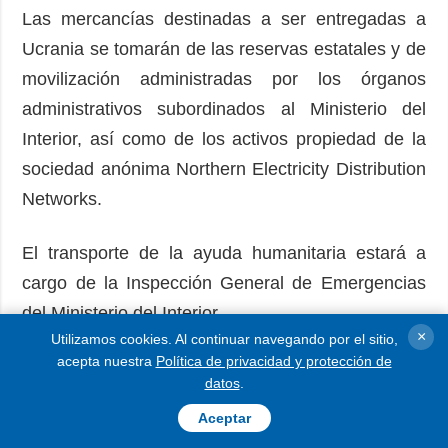
Las mercancías destinadas a ser entregadas a
Ucrania se tomarán de las reservas estatales y de
movilización administradas por los órganos
administrativos subordinados al Ministerio del
Interior, así como de los activos propiedad de la
sociedad anónima Northern Electricity Distribution
Networks.
El transporte de la ayuda humanitaria estará a
cargo de la Inspección General de Emergencias
del Ministerio del Interior.
×
Utilizamos cookies. Al continuar navegando por el sitio,
acepta nuestra
Política de privacidad y protección de
“Al aprobar esta asistencia, el gobierno expresa
datos
.
su apoyo al pueblo ucraniano. Ante los desafíos
Aceptar
causados ​​por la agresión de la Federación Rusa,