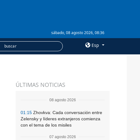
sábado, 08 agosto 2026, 08:36
Esp
×
SERVICIOS
ÚLTIMAS NOTICIAS
Suscripción
Banco de imágenes
08 agosto 2026
01:15
Zhovkva: Cada conversación entre
Zelensky y líderes extranjeros comienza
con el tema de los misiles
07 agosto 2026