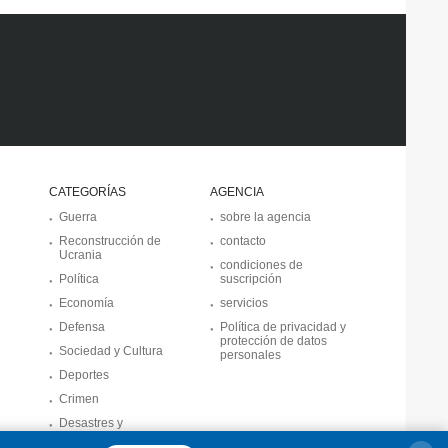
CATEGORÍAS
AGENCIA
Guerra
sobre la agencia
Reconstrucción de
contacto
Ucrania
condiciones de
Política
suscripción
Economía
servicios
Defensa
Política de privacidad y
protección de datos
Sociedad y Cultura
personales
Deportes
Crimen
Desastres y
emergencias