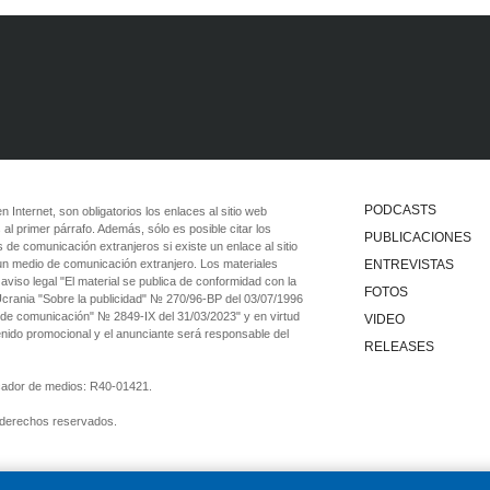
PODCASTS
 en Internet, son obligatorios los enlaces al sitio web
 al primer párrafo. Además, sólo es posible citar los
PUBLICACIONES
 de comunicación extranjeros si existe un enlace al sitio
 un medio de comunicación extranjero. Los materiales
ENTREVISTAS
viso legal "El material se publica de conformidad con la
FOTOS
 Ucrania "Sobre la publicidad" № 270/96-ВР del 03/07/1996
 de comunicación" № 2849-IX del 31/03/2023" y en virtud
VIDEO
tenido promocional y el anunciante será responsable del
RELEASES
ficador de medios: R40-01421.
 derechos reservados.