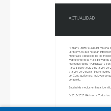
ACTUALIDAD
Al citar y utilizar cualquier material
ukrinform.es que no sean inferiores
materiales traducidos de los medios
web ukrinform.es y al sitio web de
marcados como "Publicidad" o con a
Parte 3 del Artículo 9 de la Ley de
y la Ley de Ucrania "Sobre medios
del Contrato/factura, incluyen con
contenido.
Entidad de medios en línea; identi
© 2015-2026 Ukrinform. Todos los