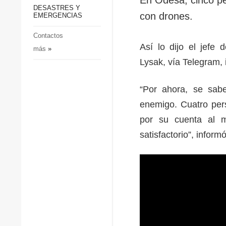
p
Defensa
DESASTRES Y
p
con drones.
EMERGENCIAS
Sociedad y Cultura
Deportes
Contactos
Así lo dijo el jefe 
más
»
Crimen
Lysak, vía Telegram, 
Desastres y emergencias
“Por ahora, se sabe
enemigo. Cuatro per
por su cuenta al m
satisfactorio”, inform