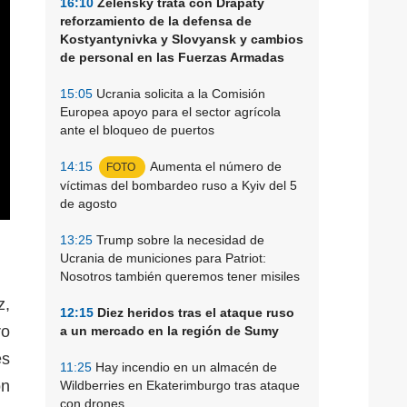
16:10
Zelensky trata con Drapaty
reforzamiento de la defensa de
Kostyantynivka y Slovyansk y cambios
de personal en las Fuerzas Armadas
15:05
Ucrania solicita a la Comisión
Europea apoyo para el sector agrícola
ante el bloqueo de puertos
14:15
Aumenta el número de
FOTO
víctimas del bombardeo ruso a Kyiv del 5
de agosto
13:25
Trump sobre la necesidad de
Ucrania de municiones para Patriot:
Nosotros también queremos tener misiles
z,
12:15
Diez heridos tras el ataque ruso
ro
a un mercado en la región de Sumy
es
11:25
Hay incendio en un almacén de
on
Wildberries en Ekaterimburgo tras ataque
con drones