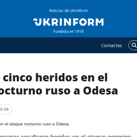
Noticias de Ukrinform
Fundada en 1918
Contactos
cinco heridos en el
GENCIA
ADICIONAL
obre la agencia
Podcasts
octurno ruso a Odesa
ontacto
Publicaciones
ondiciones de
Entrevistas
10:59
uscripción
Fotos
ervicios
Video
olítica de privacidad y
Releases
rsonas resultaron heridas en el ataque enemigo