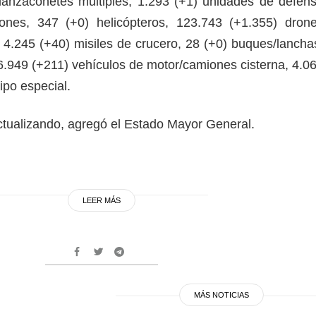
1) lanzacohetes múltiples, 1.293 (+1) unidades de defen
ones, 347 (+0) helicópteros, 123.743 (+1.355) dron
, 4.245 (+40) misiles de crucero, 28 (+0) buques/lancha
6.949 (+211) vehículos de motor/camiones cisterna, 4.0
ipo especial.
ctualizando, agregó el Estado Mayor General.
LEER MÁS
MÁS NOTICIAS