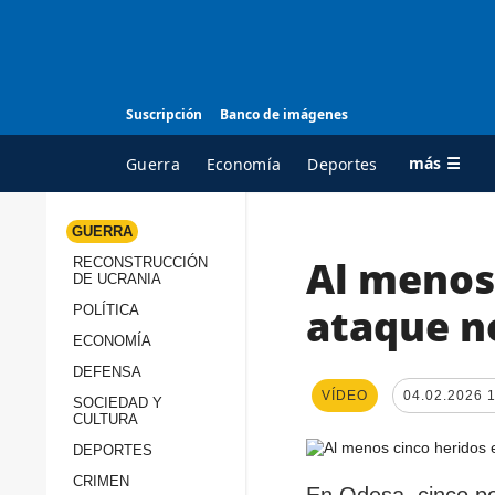
Suscripción
Banco de imágenes
más ☰
Guerra
Economía
Deportes
GUERRA
Al menos 
RECONSTRUCCIÓN
TODAS LAS
A
DE UCRANIA
CATEGORÍAS
s
ataque n
POLÍTICA
Guerra
c
ECONOMÍA
Reconstrucción de
DEFENSA
c
Ucrania
VÍDEO
04.02.2026 
s
SOCIEDAD Y
CULTURA
Política
s
DEPORTES
Economía
P
CRIMEN
En Odesa, cinco pe