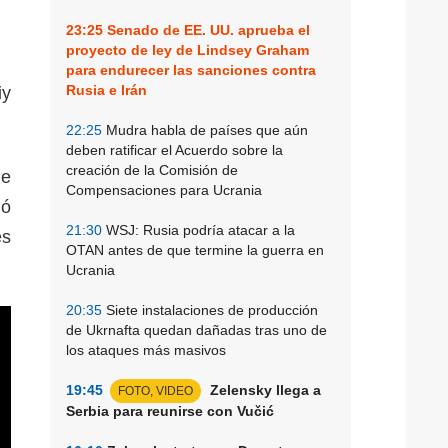
23:25
Senado de EE. UU. aprueba el
proyecto de ley de Lindsey Graham
para endurecer las sanciones contra
Rusia e Irán
iy
22:25
Mudra habla de países que aún
deben ratificar el Acuerdo sobre la
creación de la Comisión de
ue
Compensaciones para Ucrania
ió
21:30
WSJ: Rusia podría atacar a la
es
OTAN antes de que termine la guerra en
Ucrania
20:35
Siete instalaciones de producción
de Ukrnafta quedan dañadas tras uno de
los ataques más masivos
19:45
Zelensky llega a
FOTO, VIDEO
Serbia para reunirse con Vučić