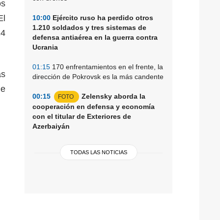
os
El
10:00
Ejército ruso ha perdido otros
1.210 soldados y tres sistemas de
14
defensa antiaérea en la guerra contra
Ucrania
01:15
170 enfrentamientos en el frente, la
as
dirección de Pokrovsk es la más candente
de
00:15
Zelensky aborda la
FOTO
cooperación en defensa y economía
con el titular de Exteriores de
Azerbaiyán
TODAS LAS NOTICIAS