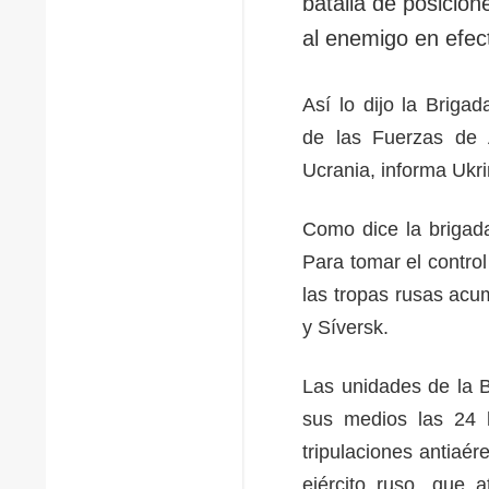
batalla de posicion
al enemigo en efect
Así lo dijo la Brig
de las Fuerzas de 
Ucrania, informa Ukr
Como dice la brigada
Para tomar el contro
las tropas rusas acu
y Síversk.
Las unidades de la 
sus medios las 24 h
tripulaciones antiaé
ejército ruso, que 