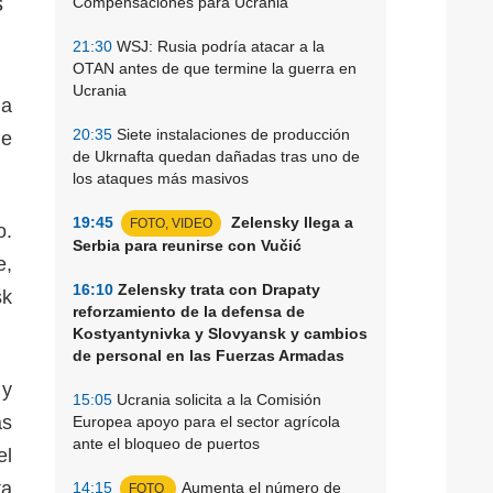
s
Compensaciones para Ucrania
21:30
WSJ: Rusia podría atacar a la
OTAN antes de que termine la guerra en
Ucrania
na
20:35
Siete instalaciones de producción
de
de Ukrnafta quedan dañadas tras uno de
los ataques más masivos
19:45
Zelensky llega a
FOTO, VIDEO
o.
Serbia para reunirse con Vučić
e,
16:10
Zelensky trata con Drapaty
sk
reforzamiento de la defensa de
Kostyantynivka y Slovyansk y cambios
de personal en las Fuerzas Armadas
 y
15:05
Ucrania solicita a la Comisión
as
Europea apoyo para el sector agrícola
ante el bloqueo de puertos
el
ta
14:15
Aumenta el número de
FOTO