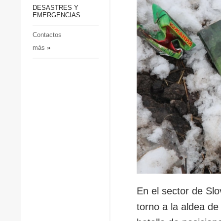
p
Defensa
DESASTRES Y
p
EMERGENCIAS
Sociedad y Cultura
Deportes
Contactos
más
»
Crimen
Desastres y emergencias
En el sector de Slov
torno a la aldea d