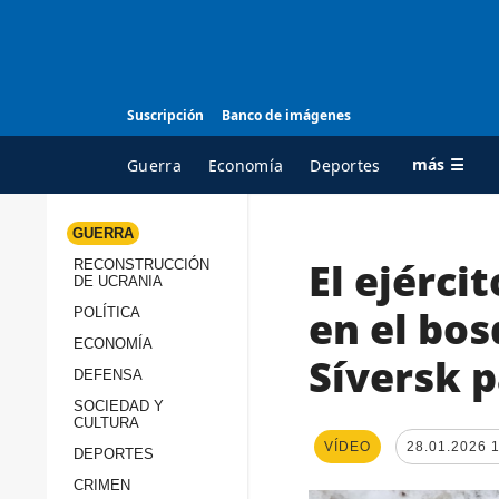
Suscripción
Banco de imágenes
más ☰
Guerra
Economía
Deportes
GUERRA
El ejérci
RECONSTRUCCIÓN
TODAS LAS
A
DE UCRANIA
CATEGORÍAS
s
en el bos
POLÍTICA
Guerra
c
ECONOMÍA
Síversk 
Reconstrucción de
DEFENSA
c
Ucrania
s
SOCIEDAD Y
CULTURA
Política
s
VÍDEO
28.01.2026 
DEPORTES
Economía
P
CRIMEN