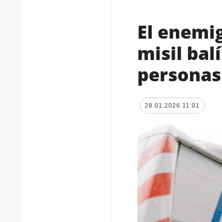
El enemig
misil bal
personas
28.01.2026 11:01