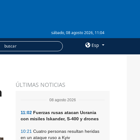
sábado, 08 agosto 2026, 11:04
Esp
×
SERVICIOS
ÚLTIMAS NOTICIAS
Suscripción
n
Banco de imágenes
08 agosto 2026
11:02
Fuerzas rusas atacan Ucrania
con misiles Iskander, S-400 y drones
10:21
Cuatro personas resultan heridas
en un ataque ruso a Kyiv