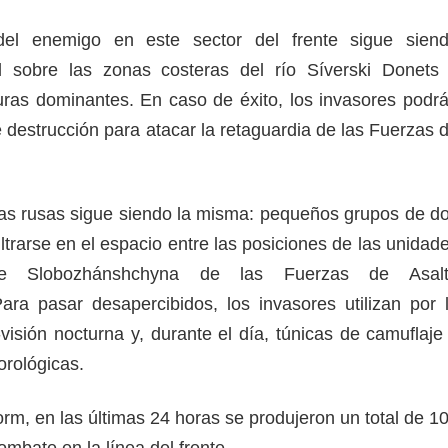
 del enemigo en este sector del frente sigue sien
ol sobre las zonas costeras del río Síverski Donets
turas dominantes. En caso de éxito, los invasores podr
e destrucción para atacar la retaguardia de las Fuerzas 
opas rusas sigue siendo la misma: pequeños grupos de d
iltrarse en el espacio entre las posiciones de las unidad
e Slobozhánshchyna de las Fuerzas de Asal
ara pasar desapercibidos, los invasores utilizan por 
visión nocturna y, durante el día, túnicas de camuflaje
orológicas.
rm, en las últimas 24 horas se produjeron un total de 1
mbate en la línea del frente.