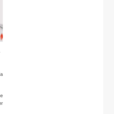
a
ía
de
er