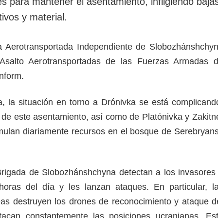
es para mantener el asentamiento, infligiendo baja
ivos y material.
ada Aerotransportada Independiente de Slobozhánshchy
Asalto Aerotransportadas de las Fuerzas Armadas 
inform.
, la situación en torno a Drónivka se está complicand
l de este asentamiento, así como de Platónivka y Zakitn
mulan diariamente recursos en el bosque de Serebryan
Brigada de Slobozhánshchyna detectan a los invasores
oras del día y les lanzan ataques. En particular, l
reas destruyen los drones de reconocimiento y ataque d
atacan constantemente las posiciones ucranianas. Es