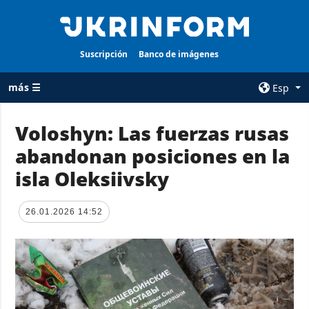
Suscripción
Banco de imágenes
más ☰
Esp
×
Voloshyn: Las fuerzas rusas
abandonan posiciones en la
TODAS LAS
AGENCIA
CATEGORÍAS
isla Oleksiivsky
sobre la agencia
Guerra
contacto
Reconstrucción
26.01.2026 14:52
condiciones de
de Ucrania
suscripción
Política
servicios
Economía
Política de
privacidad y
Defensa
protección de