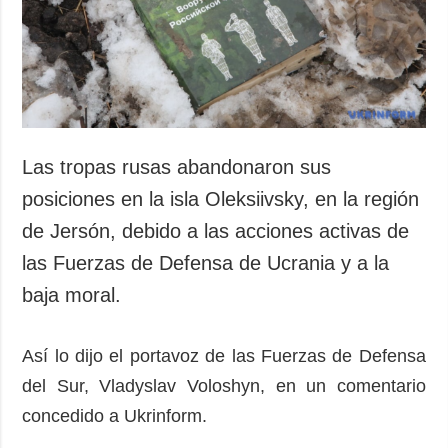
Sociedad y
datos personales
Cultura
Deportes
Crimen
Desastres y
emergencias
Las tropas rusas abandonaron sus
ADICIONAL
SERVICIOS
posiciones en la isla Oleksiivsky, en la región
Podcasts
Suscripción
de Jersón, debido a las acciones activas de
Publicaciones
Banco de
las Fuerzas de Defensa de Ucrania y a la
imágenes
Entrevistas
baja moral.
Fotos
Video
Así lo dijo el portavoz de las Fuerzas de Defensa
Releases
del Sur, Vladyslav Voloshyn, en un comentario
concedido a Ukrinform.