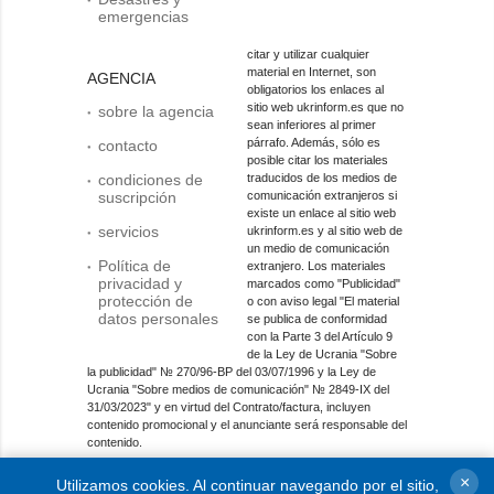
emergencias
citar y utilizar cualquier
material en Internet, son
AGENCIA
obligatorios los enlaces al
sitio web ukrinform.es que no
sobre la agencia
sean inferiores al primer
párrafo. Además, sólo es
contacto
posible citar los materiales
condiciones de
traducidos de los medios de
suscripción
comunicación extranjeros si
existe un enlace al sitio web
servicios
ukrinform.es y al sitio web de
un medio de comunicación
Política de
extranjero. Los materiales
privacidad y
marcados como "Publicidad"
protección de
o con aviso legal "El material
datos personales
se publica de conformidad
con la Parte 3 del Artículo 9
de la Ley de Ucrania "Sobre
la publicidad" № 270/96-ВР del 03/07/1996 y la Ley de
Ucrania "Sobre medios de comunicación" № 2849-IX del
31/03/2023" y en virtud del Contrato/factura, incluyen
contenido promocional y el anunciante será responsable del
contenido.
Entidad de medios en línea; identificador de medios: R40-
×
Utilizamos cookies. Al continuar navegando por el sitio,