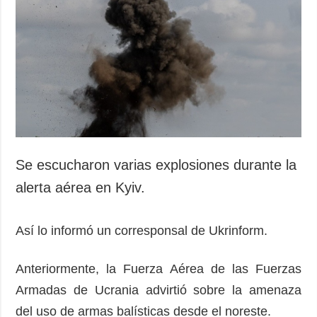
Sociedad y
datos personales
Cultura
Deportes
Crimen
Desastres y
emergencias
ADICIONAL
SERVICIOS
Podcasts
Suscripción
Se escucharon varias explosiones durante la
Publicaciones
Banco de
alerta aérea en Kyiv.
imágenes
Entrevistas
Fotos
Así lo informó un corresponsal de Ukrinform.
Video
Anteriormente, la Fuerza Aérea de las Fuerzas
Releases
Armadas de Ucrania advirtió sobre la amenaza
del uso de armas balísticas desde el noreste.