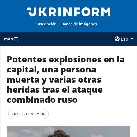
Suscripción
Banco de imágenes
más ☰
Esp
×
Potentes explosiones en la
capital, una persona
TODAS LAS
AGENCIA
CATEGORÍAS
muerta y varias otras
sobre la agencia
Guerra
heridas tras el ataque
contacto
Reconstrucción
combinado ruso
condiciones de
de Ucrania
suscripción
Política
servicios
24.01.2026 05:00
Economía
Política de
privacidad y
Defensa
protección de