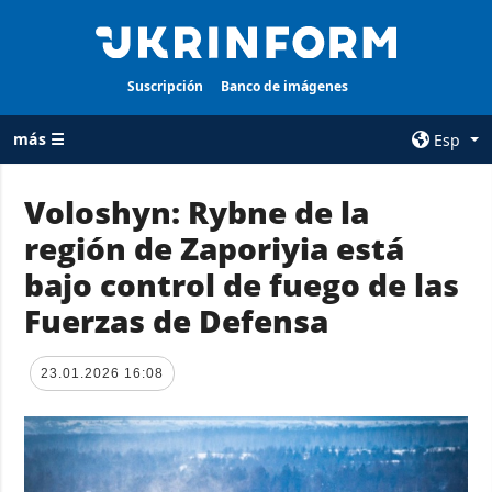
Suscripción
Banco de imágenes
más ☰
Esp
×
Voloshyn: Rybne de la
región de Zaporiyia está
TODAS LAS
AGENCIA
CATEGORÍAS
bajo control de fuego de las
sobre la agencia
Guerra
Fuerzas de Defensa
contacto
Reconstrucción
condiciones de
de Ucrania
suscripción
23.01.2026 16:08
Política
servicios
Economía
Política de
privacidad y
Defensa
protección de