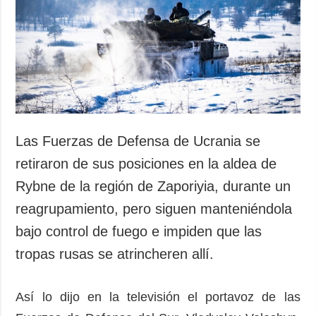
Sociedad y
datos personales
Cultura
Deportes
Crimen
Desastres y
emergencias
ADICIONAL
SERVICIOS
Las Fuerzas de Defensa de Ucrania se
Podcasts
Suscripción
retiraron de sus posiciones en la aldea de
Publicaciones
Banco de
Rybne de la región de Zaporiyia, durante un
imágenes
Entrevistas
reagrupamiento, pero siguen manteniéndola
Fotos
bajo control de fuego e impiden que las
Video
tropas rusas se atrincheren allí.
Releases
Así lo dijo en la televisión el portavoz de las