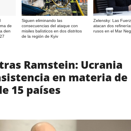
l
Siguen eliminando las
Zelensky: Las Fuer
rama de
consecuencias del ataque con
atacan dos refinerí
ia den
misiles balísticos en dos distritos
rusos en el Mar Neg
027
de la región de Kyiv
tras Ramstein: Ucrania
asistencia en materia de
e 15 países