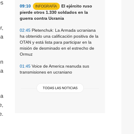
es
09:10
El ejército ruso
INFOGRAFÍA
pierde otros 1.330 soldados en la
guerra contra Ucrania
r,
02:45
Pletenchuk: La Armada ucraniana
 a
ha obtenido una calificación positiva de la
OTAN y está lista para participar en la
misión de desminado en el estrecho de
Ormuz
ón
01:45
Voice de America reanuda sus
ka
transmisiones en ucraniano
TODAS LAS NOTICIAS
la
e,
e.