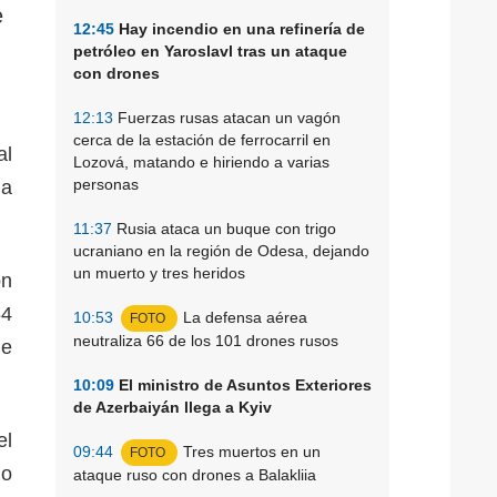
e
12:45
Hay incendio en una refinería de
petróleo en Yaroslavl tras un ataque
con drones
12:13
Fuerzas rusas atacan un vagón
cerca de la estación de ferrocarril en
al
Lozová, matando e hiriendo a varias
personas
ma
11:37
Rusia ataca un buque con trigo
ucraniano en la región de Odesa, dejando
un muerto y tres heridos
on
64
10:53
La defensa aérea
FOTO
neutraliza 66 de los 101 drones rusos
de
10:09
El ministro de Asuntos Exteriores
de Azerbaiyán llega a Kyiv
el
09:44
Tres muertos en un
FOTO
ho
ataque ruso con drones a Balakliia