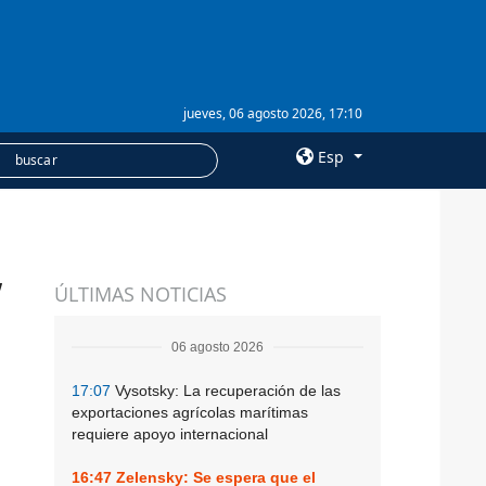
jueves, 06 agosto 2026, 17:10
Esp
×
,
SERVICIOS
ÚLTIMAS NOTICIAS
Suscripción
Banco de imágenes
06 agosto 2026
17:07
Vysotsky: La recuperación de las
exportaciones agrícolas marítimas
requiere apoyo internacional
16:47
Zelensky: Se espera que el