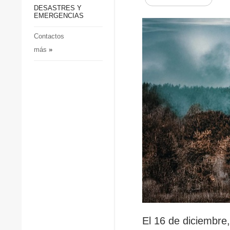
p
Defensa
DESASTRES Y
p
EMERGENCIAS
Sociedad y Cultura
Deportes
Contactos
más
»
Crimen
Desastres y emergencias
El 16 de diciembre,