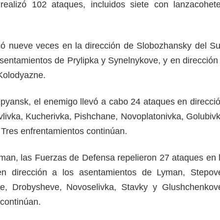
ealizó 102 ataques, incluidos siete con lanzacohet
ó nueve veces en la dirección de Slobozhansky del Su
asentamientos de Prylipka y Synelnykove, y en dirección
y Kolodyazne.
upyansk, el enemigo llevó a cabo 24 ataques en direcci
livka, Kucherivka, Pishchane, Novoplatonivka, Golubiv
 Tres enfrentamientos continúan.
yman, las Fuerzas de Defensa repelieron 27 ataques en 
n dirección a los asentamientos de Lyman, Stepov
ne, Drobysheve, Novoselivka, Stavky y Glushchenkov
 continúan.