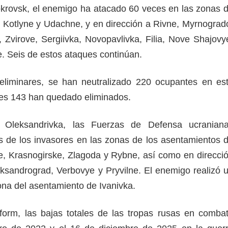
okrovsk, el enemigo ha atacado 60 veces en las zonas 
 Kotlyne y Udachne, y en dirección a Rivne, Myrnograd
Zvirove, Sergiivka, Novopavlivka, Filia, Nove Shajovy
. Seis de estos ataques continúan.
eliminares, se han neutralizado 220 ocupantes en es
ales 143 han quedado eliminados.
 Oleksandrivka, las Fuerzas de Defensa ucranian
s de los invasores en las zonas de los asentamientos 
, Krasnogirske, Zlagoda y Rybne, así como en direcci
leksandrograd, Verbovye y Pryvilne. El enemigo realizó 
ona del asentamiento de Ivanivka.
form, las bajas totales de las tropas rusas en comba