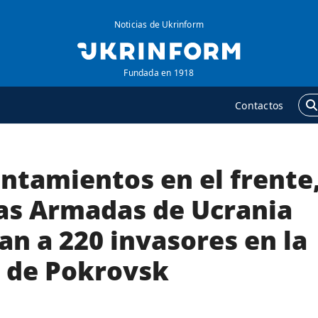
Noticias de Ukrinform
Fundada en 1918
Contactos
ntamientos en el frente
GENCIA
ADICIONAL
obre la agencia
Podcasts
zas Armadas de Ucrania
ontacto
Publicaciones
an a 220 invasores en la
ondiciones de
Entrevistas
uscripción
n de Pokrovsk
Fotos
ervicios
Video
olítica de privacidad y
Releases