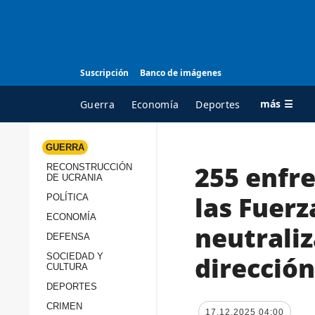
Suscripción
Banco de imágenes
más ☰
Guerra
Economía
Deportes
GUERRA
255 enfre
RECONSTRUCCIÓN
TODAS LAS
A
DE UCRANIA
CATEGORÍAS
s
las Fuer
POLÍTICA
Guerra
c
ECONOMÍA
neutraliz
Reconstrucción de
DEFENSA
c
Ucrania
s
direcció
SOCIEDAD Y
CULTURA
Política
s
DEPORTES
Economía
P
CRIMEN
17.12.2025 04:00