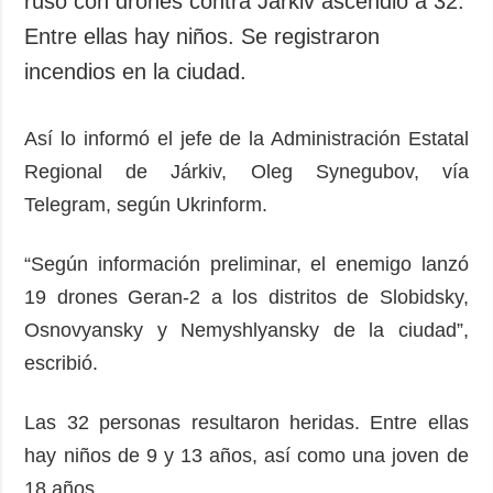
ruso con drones contra Járkiv ascendió a 32.
Sociedad y
datos personales
Entre ellas hay niños. Se registraron
Cultura
incendios en la ciudad.
Deportes
Crimen
Así lo informó el jefe de la Administración Estatal
Desastres y
emergencias
Regional de Járkiv, Oleg Synegubov, vía
Telegram, según Ukrinform.
ADICIONAL
SERVICIOS
Podcasts
Suscripción
“Según información preliminar, el enemigo lanzó
Publicaciones
Banco de
19 drones Geran-2 a los distritos de Slobidsky,
imágenes
Entrevistas
Osnovyansky y Nemyshlyansky de la ciudad”,
Fotos
escribió.
Video
Releases
Las 32 personas resultaron heridas. Entre ellas
hay niños de 9 y 13 años, así como una joven de
18 años.