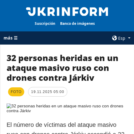
Suscripción
Banco de imágenes
más ☰
Esp
×
32 personas heridas en un
ataque masivo ruso con
TODAS LAS
AGENCIA
CATEGORÍAS
drones contra Járkiv
sobre la agencia
Guerra
contacto
Reconstrucción
FOTO
19.11.2025 05:00
condiciones de
de Ucrania
suscripción
Política
servicios
Economía
Política de
El número de víctimas del ataque masivo
privacidad y
Defensa
protección de