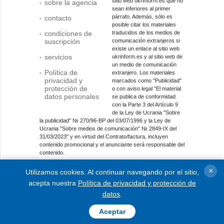
sitio web ukrinform.es que no
sobre la agencia
sean inferiores al primer
párrafo. Además, sólo es
contacto
posible citar los materiales
condiciones de
traducidos de los medios de
suscripción
comunicación extranjeros si
existe un enlace al sitio web
servicios
ukrinform.es y al sitio web de
un medio de comunicación
Política de
extranjero. Los materiales
privacidad y
marcados como "Publicidad"
protección de
o con aviso legal "El material
datos personales
se publica de conformidad
con la Parte 3 del Artículo 9
de la Ley de Ucrania "Sobre
la publicidad" № 270/96-ВР del 03/07/1996 y la Ley de
Ucrania "Sobre medios de comunicación" № 2849-IX del
31/03/2023" y en virtud del Contrato/factura, incluyen
contenido promocional y el anunciante será responsable del
contenido.
Entidad de medios en línea; identificador de medios: R40-
×
Utilizamos cookies. Al continuar navegando por el sitio,
01421.
acepta nuestra
Política de privacidad y protección de
© 2015-2026 Ukrinform. Todos los derechos reservados.
datos
.
Aceptar