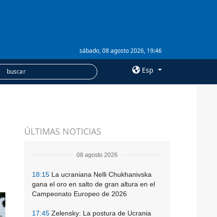
sábado, 08 agosto 2026, 19:46
Esp
×
SERVICIOS
ÚLTIMAS NOTICIAS
Suscripción
Banco de imágenes
08 agosto 2026
18:15
La ucraniana Nelli Chukhanivska
gana el oro en salto de gran altura en el
Campeonato Europeo de 2026
17:45
Zelensky: La postura de Ucrania