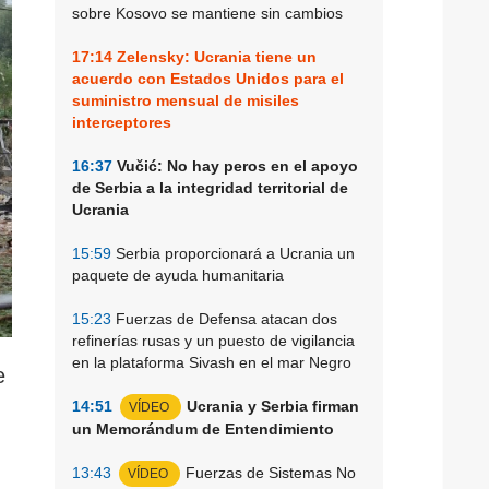
sobre Kosovo se mantiene sin cambios
17:14
Zelensky: Ucrania tiene un
acuerdo con Estados Unidos para el
suministro mensual de misiles
interceptores
16:37
Vučić: No hay peros en el apoyo
de Serbia a la integridad territorial de
Ucrania
15:59
Serbia proporcionará a Ucrania un
paquete de ayuda humanitaria
15:23
Fuerzas de Defensa atacan dos
refinerías rusas y un puesto de vigilancia
en la plataforma Sivash en el mar Negro
e
14:51
Ucrania y Serbia firman
VÍDEO
un Memorándum de Entendimiento
13:43
Fuerzas de Sistemas No
VÍDEO