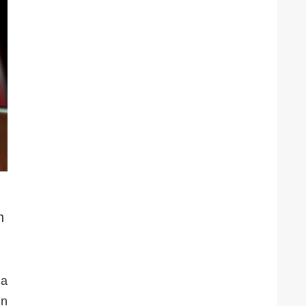
n
na
ún