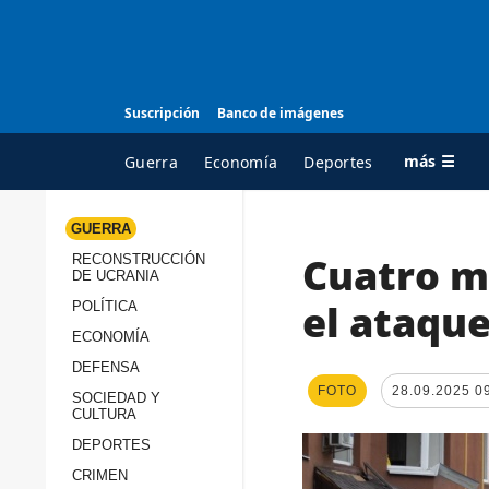
Suscripción
Banco de imágenes
más ☰
Guerra
Economía
Deportes
GUERRA
Cuatro m
RECONSTRUCCIÓN
TODAS LAS
A
DE UCRANIA
CATEGORÍAS
s
el ataque
POLÍTICA
Guerra
c
ECONOMÍA
Reconstrucción de
DEFENSA
c
Ucrania
FOTO
28.09.2025 0
s
SOCIEDAD Y
CULTURA
Política
s
DEPORTES
Economía
P
CRIMEN