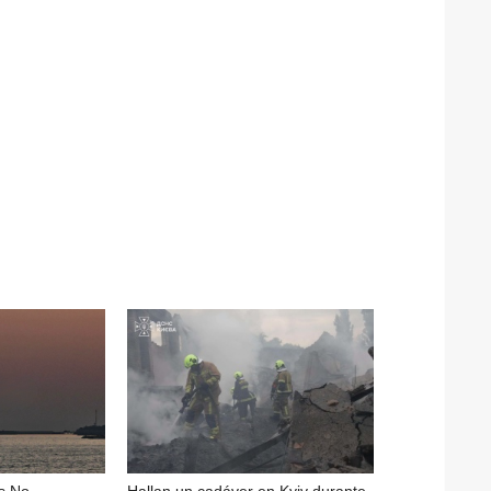
s No
Hallan un cadáver en Kyiv durante