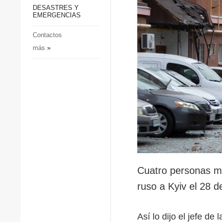
p
Defensa
DESASTRES Y
p
EMERGENCIAS
Sociedad y Cultura
Deportes
Contactos
más
»
Crimen
Desastres y emergencias
Cuatro personas mu
ruso a Kyiv el 28 d
Así lo dijo el jefe de