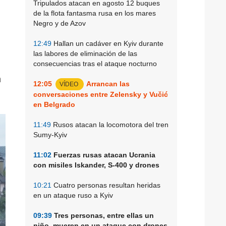
Tripulados atacan en agosto 12 buques
de la flota fantasma rusa en los mares
Negro y de Azov
12:49
Hallan un cadáver en Kyiv durante
las labores de eliminación de las
consecuencias tras el ataque nocturno
n
12:05
Arrancan las
VÍDEO
conversaciones entre Zelensky y Vučić
en Belgrado
11:49
Rusos atacan la locomotora del tren
Sumy-Kyiv
11:02
Fuerzas rusas atacan Ucrania
con misiles Iskander, S-400 y drones
10:21
Cuatro personas resultan heridas
en un ataque ruso a Kyiv
09:39
Tres personas, entre ellas un
niño, mueren en un ataque con drones