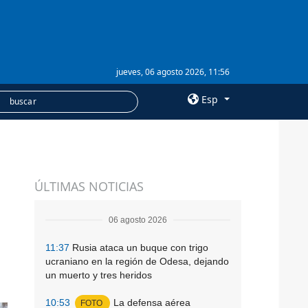
jueves, 06 agosto 2026, 11:56
Esp
×
SERVICIOS
ÚLTIMAS NOTICIAS
Suscripción
Banco de imágenes
06 agosto 2026
11:37
Rusia ataca un buque con trigo
ucraniano en la región de Odesa, dejando
un muerto y tres heridos
10:53
La defensa aérea
FOTO