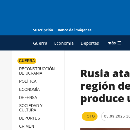
Suscripción
Banco de imágenes
más ☰
Guerra
Economía
Deportes
GUERRA
Rusia ata
RECONSTRUCCIÓN
TODAS LAS
A
DE UCRANIA
CATEGORÍAS
s
región de
POLÍTICA
Guerra
c
ECONOMÍA
produce 
Reconstrucción de
DEFENSA
c
Ucrania
s
SOCIEDAD Y
CULTURA
Política
s
FOTO
03.09.2025 1
DEPORTES
Economía
P
CRIMEN