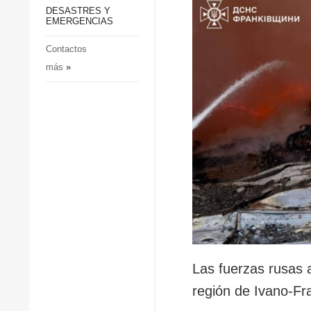
p
Defensa
DESASTRES Y
p
EMERGENCIAS
Sociedad y Cultura
Deportes
Contactos
más
»
Crimen
Desastres y emergencias
Las fuerzas rusas a
región de Ivano-Fr