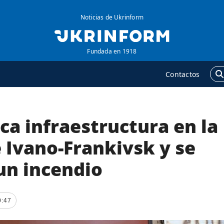
Noticias de Ukrinform
Fundada en 1918
Contactos
ca infraestructura en la
GENCIA
ADICIONAL
obre la agencia
Podcasts
 Ivano-Frankivsk y se
ontacto
Publicaciones
un incendio
ondiciones de
Entrevistas
uscripción
Fotos
ervicios
0:47
Video
olítica de privacidad y
Releases