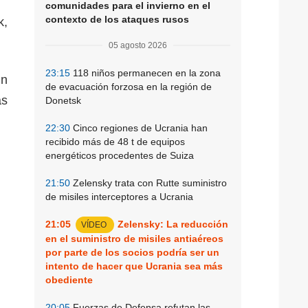
comunidades para el invierno en el
contexto de los ataques rusos
k,
05 agosto 2026
23:15
118 niños permanecen en la zona
un
de evacuación forzosa en la región de
as
Donetsk
22:30
Cinco regiones de Ucrania han
recibido más de 48 t de equipos
energéticos procedentes de Suiza
21:50
Zelensky trata con Rutte suministro
de misiles interceptores a Ucrania
21:05
Zelensky: La reducción
VÍDEO
en el suministro de misiles antiaéreos
por parte de los socios podría ser un
intento de hacer que Ucrania sea más
obediente
20:05
Fuerzas de Defensa refutan las