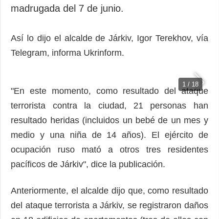
Sociedad y
madrugada del 7 de junio.
datos personales
Cultura
Deportes
Así lo dijo el alcalde de Járkiv, Igor Terekhov, vía
Crimen
Telegram, informa Ukrinform.
Desastres y
emergencias
1 / 18
"En este momento, como resultado del ataque
ADICIONAL
SERVICIOS
terrorista contra la ciudad, 21 personas han
Podcasts
Suscripción
resultado heridas (incluidos un bebé de un mes y
Publicaciones
Banco de
medio y una niña de 14 años). El ejército de
imágenes
Entrevistas
ocupación ruso mató a otros tres residentes
Fotos
pacíficos de Járkiv", dice la publicación.
Video
Releases
Anteriormente, el alcalde dijo que, como resultado
del ataque terrorista a Járkiv, se registraron daños