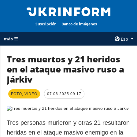
Suscripción
Banco de imágenes
más ☰
Esp
×
Tres muertos y 21 heridos
en el ataque masivo ruso a
TODAS LAS
AGENCIA
CATEGORÍAS
Járkiv
sobre la agencia
Guerra
contacto
Reconstrucción
FOTO, VIDEO
07.06.2025 09:17
condiciones de
de Ucrania
suscripción
Política
servicios
Economía
Tres personas murieron y otras 21 resultaron
Política de
privacidad y
Defensa
heridas en el ataque masivo enemigo en la
protección de