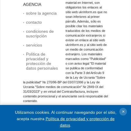
material en Internet, son
AGENCIA
obligatorios los enlaces al
sitio web ukrinform.es que no
sobre la agencia
sean inferiores al primer
párrafo. Además, sólo es
contacto
posible citar los materiales
condiciones de
traducidos de los medios de
suscripción
comunicación extranjeros si
existe un enlace al sitio web
servicios
ukrinform.es y al sitio web de
un medio de comunicación
Política de
extranjero. Los materiales
privacidad y
marcados como "Publicidad"
protección de
o con aviso legal "El material
datos personales
se publica de conformidad
con la Parte 3 del Artículo 9
de la Ley de Ucrania "Sobre
la publicidad" № 270/96-ВР del 03/07/1996 y la Ley de
Ucrania "Sobre medios de comunicación" № 2849-IX del
31/03/2023" y en virtud del Contrato/factura, incluyen
contenido promocional y el anunciante será responsable del
contenido.
Entidad de medios en línea; identificador de medios: R40-
×
Utilizamos cookies. Al continuar navegando por el sitio,
01421.
acepta nuestra
Política de privacidad y protección de
© 2015-2026 Ukrinform. Todos los derechos reservados.
datos
.