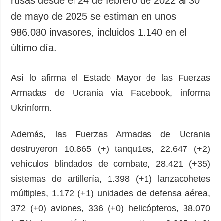
rusas desde el 24 de febrero de 2022 al 30
Sociedad y
datos personales
de mayo de 2025 se estiman en unos
Cultura
986.080 invasores, incluidos 1.140 en el
Deportes
último día.
Crimen
Desastres y
emergencias
Así lo afirma el Estado Mayor de las Fuerzas
Armadas de Ucrania vía Facebook, informa
ADICIONAL
SERVICIOS
Ukrinform.
Podcasts
Suscripción
Publicaciones
Banco de
Además, las Fuerzas Armadas de Ucrania
imágenes
Entrevistas
destruyeron 10.865 (+) tanqu1es, 22.647 (+2)
Fotos
vehículos blindados de combate, 28.421 (+35)
Video
sistemas de artillería, 1.398 (+1) lanzacohetes
Releases
múltiples, 1.172 (+1) unidades de defensa aérea,
372 (+0) aviones, 336 (+0) helicópteros, 38.070