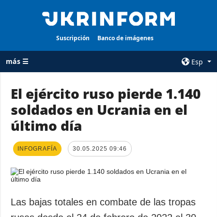
Suscripción
Banco de imágenes
más ☰
Esp
×
El ejército ruso pierde 1.140
soldados en Ucrania en el
TODAS LAS
AGENCIA
CATEGORÍAS
último día
sobre la agencia
Guerra
contacto
Reconstrucción
INFOGRAFÍA
30.05.2025 09:46
condiciones de
de Ucrania
suscripción
Política
servicios
Economía
Política de
Las bajas totales en combate de las tropas
privacidad y
Defensa
protección de