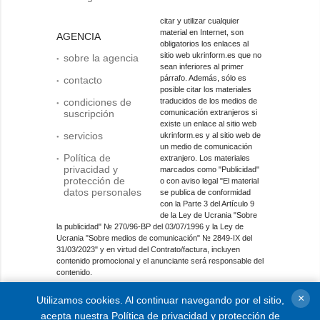
citar y utilizar cualquier
material en Internet, son
AGENCIA
obligatorios los enlaces al
sitio web ukrinform.es que no
sobre la agencia
sean inferiores al primer
párrafo. Además, sólo es
contacto
posible citar los materiales
condiciones de
traducidos de los medios de
suscripción
comunicación extranjeros si
existe un enlace al sitio web
servicios
ukrinform.es y al sitio web de
un medio de comunicación
Política de
extranjero. Los materiales
privacidad y
marcados como "Publicidad"
protección de
o con aviso legal "El material
datos personales
se publica de conformidad
con la Parte 3 del Artículo 9
de la Ley de Ucrania "Sobre
la publicidad" № 270/96-ВР del 03/07/1996 y la Ley de
Ucrania "Sobre medios de comunicación" № 2849-IX del
31/03/2023" y en virtud del Contrato/factura, incluyen
contenido promocional y el anunciante será responsable del
contenido.
Entidad de medios en línea; identificador de medios: R40-
×
Utilizamos cookies. Al continuar navegando por el sitio,
01421.
acepta nuestra
Política de privacidad y protección de