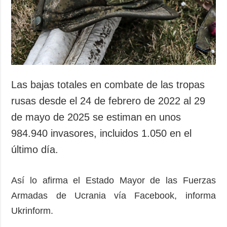
Sociedad y
datos personales
Cultura
Deportes
Crimen
Desastres y
emergencias
Las bajas totales en combate de las tropas
ADICIONAL
SERVICIOS
rusas desde el 24 de febrero de 2022 al 29
Podcasts
Suscripción
de mayo de 2025 se estiman en unos
Publicaciones
Banco de
984.940 invasores, incluidos 1.050 en el
imágenes
Entrevistas
último día.
Fotos
Video
Así lo afirma el Estado Mayor de las Fuerzas
Releases
Armadas de Ucrania vía Facebook, informa
Ukrinform.