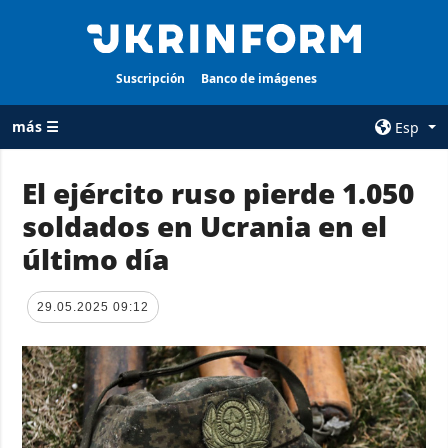
Suscripción
Banco de imágenes
más ☰
Esp
×
El ejército ruso pierde 1.050
soldados en Ucrania en el
TODAS LAS
AGENCIA
CATEGORÍAS
último día
sobre la agencia
Guerra
contacto
Reconstrucción
29.05.2025 09:12
condiciones de
de Ucrania
suscripción
Política
servicios
Economía
Política de
privacidad y
Defensa
protección de