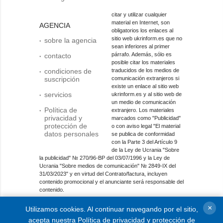
citar y utilizar cualquier
material en Internet, son
AGENCIA
obligatorios los enlaces al
sitio web ukrinform.es que no
sobre la agencia
sean inferiores al primer
párrafo. Además, sólo es
contacto
posible citar los materiales
condiciones de
traducidos de los medios de
suscripción
comunicación extranjeros si
existe un enlace al sitio web
servicios
ukrinform.es y al sitio web de
un medio de comunicación
Política de
extranjero. Los materiales
privacidad y
marcados como "Publicidad"
protección de
o con aviso legal "El material
datos personales
se publica de conformidad
con la Parte 3 del Artículo 9
de la Ley de Ucrania "Sobre
la publicidad" № 270/96-ВР del 03/07/1996 y la Ley de
Ucrania "Sobre medios de comunicación" № 2849-IX del
31/03/2023" y en virtud del Contrato/factura, incluyen
contenido promocional y el anunciante será responsable del
contenido.
Entidad de medios en línea; identificador de medios: R40-
×
Utilizamos cookies. Al continuar navegando por el sitio,
01421.
acepta nuestra
Política de privacidad y protección de