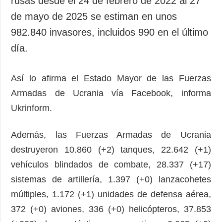
rusas desde el 24 de febrero de 2022 al 27
Sociedad y
datos personales
de mayo de 2025 se estiman en unos
Cultura
982.840 invasores, incluidos 990 en el último
Deportes
día.
Crimen
Desastres y
emergencias
Así lo afirma el Estado Mayor de las Fuerzas
Armadas de Ucrania vía Facebook, informa
ADICIONAL
SERVICIOS
Ukrinform.
Podcasts
Suscripción
Publicaciones
Banco de
Además, las Fuerzas Armadas de Ucrania
imágenes
Entrevistas
destruyeron 10.860 (+2) tanques, 22.642 (+1)
Fotos
vehículos blindados de combate, 28.337 (+17)
Video
sistemas de artillería, 1.397 (+0) lanzacohetes
Releases
múltiples, 1.172 (+1) unidades de defensa aérea,
372 (+0) aviones, 336 (+0) helicópteros, 37.853