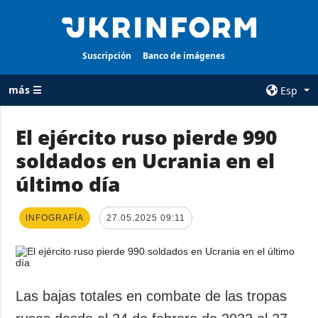
Suscripción
Banco de imágenes
más ☰
Esp
×
El ejército ruso pierde 990
soldados en Ucrania en el
TODAS LAS
AGENCIA
CATEGORÍAS
último día
sobre la agencia
Guerra
contacto
Reconstrucción
INFOGRAFÍA
27.05.2025 09:11
condiciones de
de Ucrania
suscripción
Política
servicios
Economía
Política de
Las bajas totales en combate de las tropas
privacidad y
Defensa
protección de