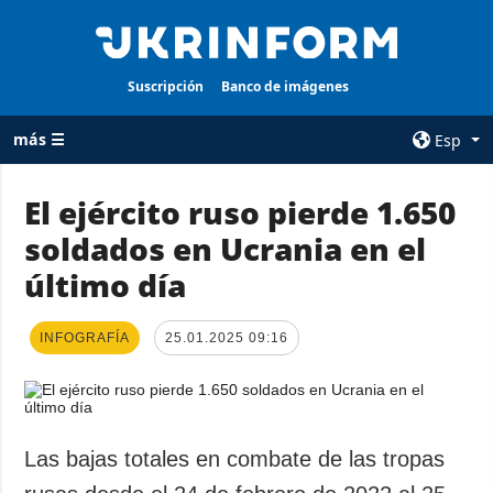
Suscripción
Banco de imágenes
más ☰
Esp
×
El ejército ruso pierde 1.650
soldados en Ucrania en el
TODAS LAS
AGENCIA
CATEGORÍAS
último día
sobre la agencia
Guerra
contacto
Reconstrucción
INFOGRAFÍA
25.01.2025 09:16
condiciones de
de Ucrania
suscripción
Política
servicios
Economía
Política de
Las bajas totales en combate de las tropas
privacidad y
Defensa
protección de