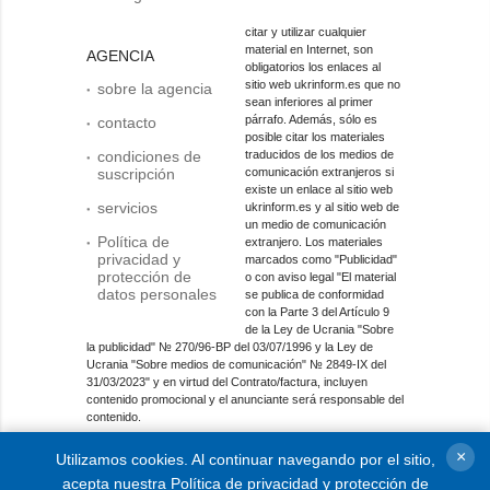
citar y utilizar cualquier
material en Internet, son
AGENCIA
obligatorios los enlaces al
sitio web ukrinform.es que no
sobre la agencia
sean inferiores al primer
párrafo. Además, sólo es
contacto
posible citar los materiales
condiciones de
traducidos de los medios de
suscripción
comunicación extranjeros si
existe un enlace al sitio web
servicios
ukrinform.es y al sitio web de
un medio de comunicación
Política de
extranjero. Los materiales
privacidad y
marcados como "Publicidad"
protección de
o con aviso legal "El material
datos personales
se publica de conformidad
con la Parte 3 del Artículo 9
de la Ley de Ucrania "Sobre
la publicidad" № 270/96-ВР del 03/07/1996 y la Ley de
Ucrania "Sobre medios de comunicación" № 2849-IX del
31/03/2023" y en virtud del Contrato/factura, incluyen
contenido promocional y el anunciante será responsable del
contenido.
Entidad de medios en línea; identificador de medios: R40-
×
Utilizamos cookies. Al continuar navegando por el sitio,
01421.
acepta nuestra
Política de privacidad y protección de