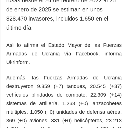
rusas desde el 24 de febrero de 2022 al 25
Sociedad y
datos personales
de enero de 2025 se estiman en unos
Cultura
828.470 invasores, incluidos 1.650 en el
Deportes
último día.
Crimen
Desastres y
emergencias
Así lo afirma el Estado Mayor de las Fuerzas
Armadas de Ucrania vía Facebook, informa
ADICIONAL
SERVICIOS
Ukrinform.
Podcasts
Suscripción
Publicaciones
Banco de
Además, las Fuerzas Armadas de Ucrania
imágenes
Entrevistas
destruyeron 9.859 (+7) tanques, 20.545 (+37)
Fotos
vehículos blindados de combate, 22.309 (+14)
Video
sistemas de artillería, 1.263 (+0) lanzacohetes
Releases
múltiples, 1.050 (+0) unidades de defensa aérea,
369 (+0) aviones, 331 (+0) helicópteros, 23.213