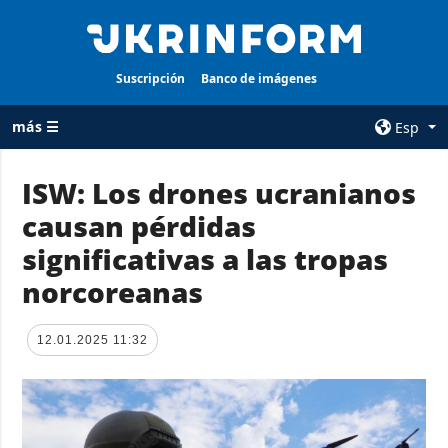
Suscripción
Banco de imágenes
más ☰
Esp
×
ISW: Los drones ucranianos
causan pérdidas
TODAS LAS
AGENCIA
CATEGORÍAS
significativas a las tropas
sobre la agencia
Guerra
norcoreanas
contacto
Reconstrucción
condiciones de
de Ucrania
suscripción
12.01.2025 11:32
Política
servicios
Economía
Política de
privacidad y
Defensa
protección de