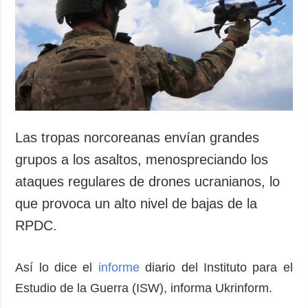
Sociedad y
datos personales
Cultura
Deportes
Crimen
Desastres y
emergencias
ADICIONAL
SERVICIOS
Las tropas norcoreanas envían grandes
Podcasts
Suscripción
grupos a los asaltos, menospreciando los
Publicaciones
Banco de
ataques regulares de drones ucranianos, lo
imágenes
Entrevistas
que provoca un alto nivel de bajas de la
Fotos
RPDC.
Video
Releases
Así lo dice el
informe
diario del Instituto para el
Estudio de la Guerra (ISW), informa Ukrinform.