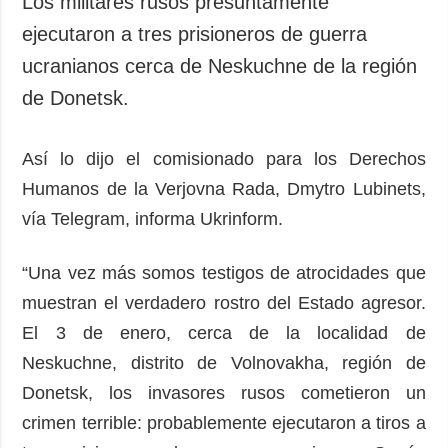
Los militares rusos presuntamente
Sociedad y
datos personales
ejecutaron a tres prisioneros de guerra
Cultura
ucranianos cerca de Neskuchne de la región
Deportes
de Donetsk.
Crimen
Desastres y
emergencias
Así lo dijo el comisionado para los Derechos
Humanos de la Verjovna Rada, Dmytro Lubinets,
ADICIONAL
SERVICIOS
vía Telegram, informa Ukrinform.
Podcasts
Suscripción
Publicaciones
Banco de
“Una vez más somos testigos de atrocidades que
imágenes
Entrevistas
muestran el verdadero rostro del Estado agresor.
Fotos
El 3 de enero, cerca de la localidad de
Video
Neskuchne, distrito de Volnovakha, región de
Releases
Donetsk, los invasores rusos cometieron un
crimen terrible: probablemente ejecutaron a tiros a