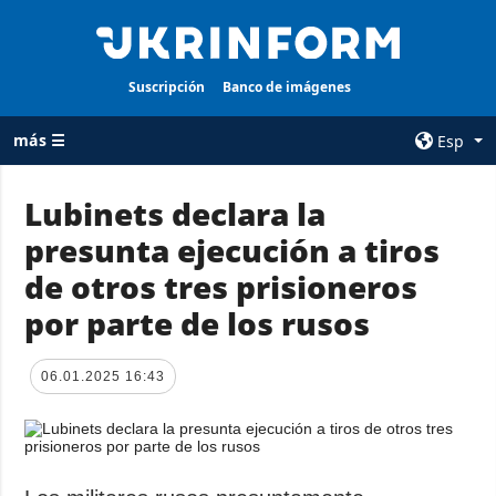
Suscripción
Banco de imágenes
más ☰
Esp
×
Lubinets declara la
presunta ejecución a tiros
TODAS LAS
AGENCIA
CATEGORÍAS
de otros tres prisioneros
sobre la agencia
Guerra
por parte de los rusos
contacto
Reconstrucción
condiciones de
de Ucrania
suscripción
06.01.2025 16:43
Política
servicios
Economía
Política de
privacidad y
Defensa
protección de