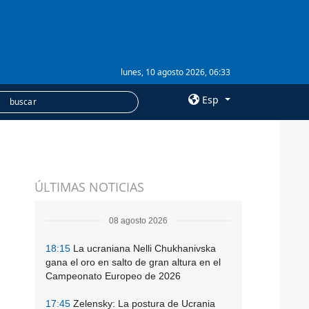
lunes, 10 agosto 2026, 06:33
Esp
×
SERVICIOS
ÚLTIMAS NOTICIAS
Suscripción
Banco de imágenes
08 agosto 2026
18:15
La ucraniana Nelli Chukhanivska
gana el oro en salto de gran altura en el
Campeonato Europeo de 2026
17:45
Zelensky: La postura de Ucrania