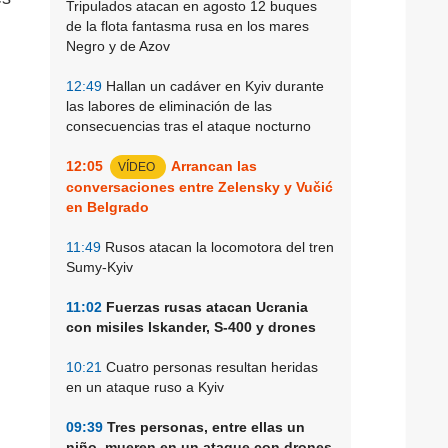
Tripulados atacan en agosto 12 buques
de la flota fantasma rusa en los mares
Negro y de Azov
12:49
Hallan un cadáver en Kyiv durante
las labores de eliminación de las
consecuencias tras el ataque nocturno
12:05
Arrancan las
VÍDEO
conversaciones entre Zelensky y Vučić
en Belgrado
11:49
Rusos atacan la locomotora del tren
Sumy-Kyiv
11:02
Fuerzas rusas atacan Ucrania
con misiles Iskander, S-400 y drones
10:21
Cuatro personas resultan heridas
en un ataque ruso a Kyiv
09:39
Tres personas, entre ellas un
niño, mueren en un ataque con drones