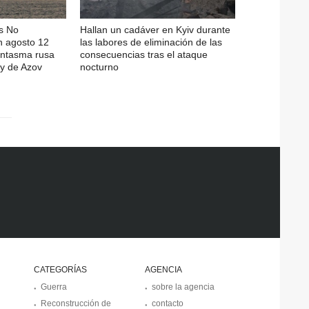
s No
Hallan un cadáver en Kyiv durante
n agosto 12
las labores de eliminación de las
fantasma rusa
consecuencias tras el ataque
y de Azov
nocturno
CATEGORÍAS
AGENCIA
Guerra
sobre la agencia
Reconstrucción de
contacto