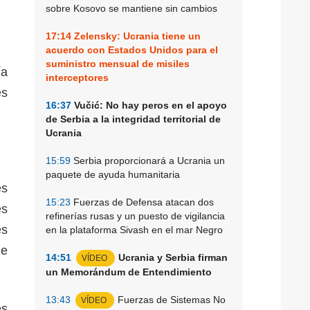
sobre Kosovo se mantiene sin cambios
17:14
Zelensky: Ucrania tiene un
acuerdo con Estados Unidos para el
suministro mensual de misiles
ía
interceptores
es
16:37
Vučić: No hay peros en el apoyo
de Serbia a la integridad territorial de
Ucrania
15:59
Serbia proporcionará a Ucrania un
paquete de ayuda humanitaria
es
15:23
Fuerzas de Defensa atacan dos
es
refinerías rusas y un puesto de vigilancia
es
en la plataforma Sivash en el mar Negro
de
14:51
Ucrania y Serbia firman
VÍDEO
un Memorándum de Entendimiento
13:43
Fuerzas de Sistemas No
VÍDEO
es