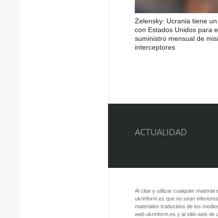
Zelensky: Ucrania tiene u
con Estados Unidos para e
suministro mensual de misi
interceptores
ACTUALIDAD
Al citar y utilizar cualquier material
ukrinform.es que no sean inferiores
materiales traducidos de los medios
web ukrinform.es y al sitio web de