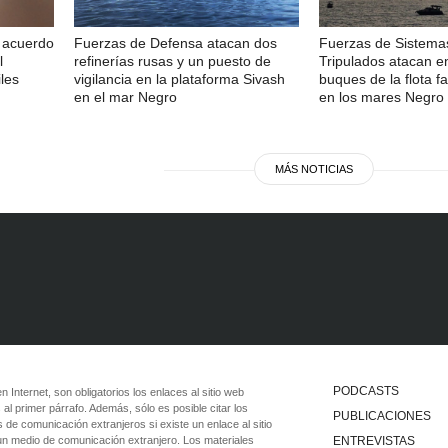
n acuerdo
Fuerzas de Defensa atacan dos
Fuerzas de Sistema
l
refinerías rusas y un puesto de
Tripulados atacan e
les
vigilancia en la plataforma Sivash
buques de la flota 
en el mar Negro
en los mares Negro 
MÁS NOTICIAS
PODCASTS
 en Internet, son obligatorios los enlaces al sitio web
 al primer párrafo. Además, sólo es posible citar los
PUBLICACIONES
 de comunicación extranjeros si existe un enlace al sitio
 un medio de comunicación extranjero. Los materiales
ENTREVISTAS