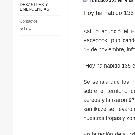
p
Defensa
DESASTRES Y
p
EMERGENCIAS
Sociedad y Cultura
Hoy ha habido 135 
Deportes
Contactos
más
»
Crimen
Así lo anunció el 
Desastres y emergencias
Facebook, publicando
18 de noviembre, in
"Hoy ha habido 135 e
Se señala que los i
sobre el territorio
aéreos y lanzaron 9
kamikaze se llevaro
nuestras tropas y z
En la región de Kurs