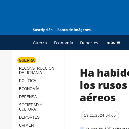
Suscripción
Banco de imágenes
más ☰
Guerra
Economía
Deportes
GUERRA
Ha habid
RECONSTRUCCIÓN
TODAS LAS
A
DE UCRANIA
CATEGORÍAS
s
los rusos
POLÍTICA
Guerra
c
ECONOMÍA
aéreos
Reconstrucción de
DEFENSA
c
Ucrania
s
SOCIEDAD Y
CULTURA
Política
s
19.11.2024 04:05
DEPORTES
Economía
P
CRIMEN