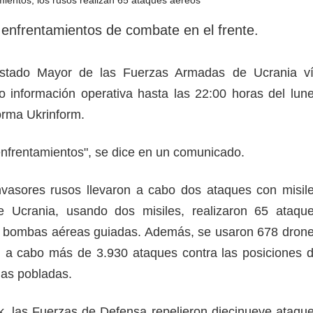
rotección de datos
ersonales
enfrentamientos de combate en el frente.
Estado Mayor de las Fuerzas Armadas de Ucrania v
 información operativa hasta las 22:00 horas del lun
forma Ukrinform.
nfrentamientos", se dice en un comunicado.
nvasores rusos llevaron a cabo dos ataques con misil
 de Ucrania, usando dos misiles, realizaron 65 ataqu
7 bombas aéreas guiadas. Además, se usaron 678 dron
n a cabo más de 3.930 ataques contra las posiciones 
onas pobladas.
k, las Fuerzas de Defensa repelieron diecinueve ataqu