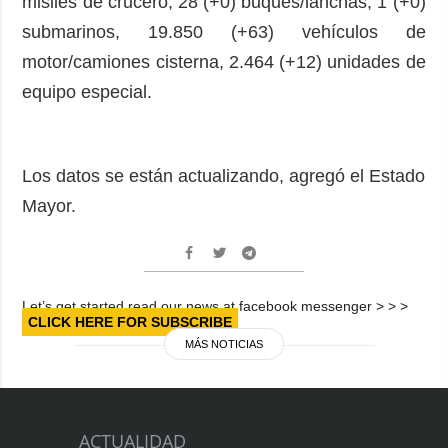
misiles de crucero, 28 (+0) buques/lanchas, 1 (+0)
submarinos, 19.850 (+63) vehículos de
motor/camiones cisterna, 2.464 (+12) unidades de
equipo especial.
Los datos se están actualizando, agregó el Estado
Mayor.
Let’s get started read our news at facebook messenger > > >
CLICK HERE FOR SUBSCRIBE
MÁS NOTICIAS
ACTUALIDAD