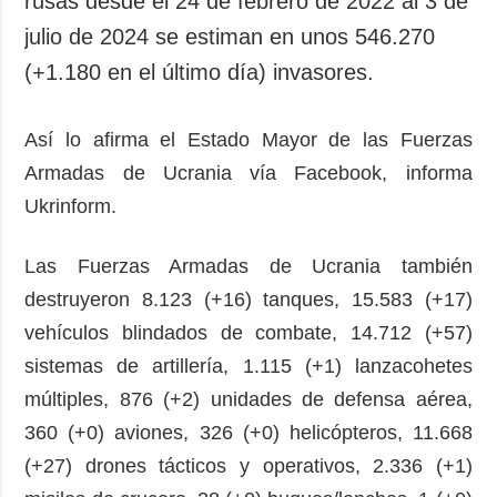
rusas desde el 24 de febrero de 2022 al 3 de
Sociedad y
datos personales
julio de 2024 se estiman en unos 546.270
Cultura
(+1.180 en el último día) invasores.
Deportes
Crimen
Así lo afirma el Estado Mayor de las Fuerzas
Desastres y
emergencias
Armadas de Ucrania vía Facebook, informa
Ukrinform.
ADICIONAL
SERVICIOS
Podcasts
Suscripción
Las Fuerzas Armadas de Ucrania también
Publicaciones
Banco de
destruyeron 8.123 (+16) tanques, 15.583 (+17)
imágenes
Entrevistas
vehículos blindados de combate, 14.712 (+57)
Fotos
sistemas de artillería, 1.115 (+1) lanzacohetes
Video
múltiples, 876 (+2) unidades de defensa aérea,
Releases
360 (+0) aviones, 326 (+0) helicópteros, 11.668
(+27) drones tácticos y operativos, 2.336 (+1)