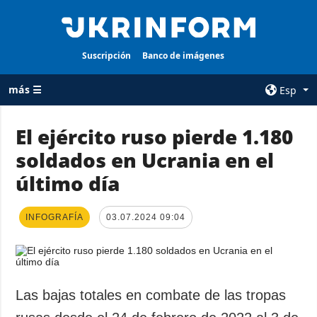
Suscripción
Banco de imágenes
más ☰
Esp
×
El ejército ruso pierde 1.180
soldados en Ucrania en el
TODAS LAS
AGENCIA
CATEGORÍAS
último día
sobre la agencia
Guerra
contacto
Reconstrucción
INFOGRAFÍA
03.07.2024 09:04
condiciones de
de Ucrania
suscripción
Política
servicios
Economía
Política de
Las bajas totales en combate de las tropas
privacidad y
Defensa
protección de