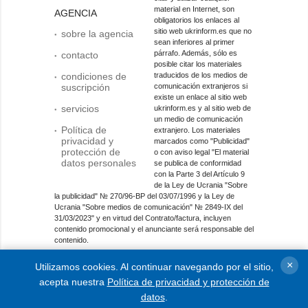
material en Internet, son
AGENCIA
obligatorios los enlaces al
sitio web ukrinform.es que no
sobre la agencia
sean inferiores al primer
párrafo. Además, sólo es
contacto
posible citar los materiales
condiciones de
traducidos de los medios de
suscripción
comunicación extranjeros si
existe un enlace al sitio web
servicios
ukrinform.es y al sitio web de
un medio de comunicación
Política de
extranjero. Los materiales
privacidad y
marcados como "Publicidad"
protección de
o con aviso legal "El material
datos personales
se publica de conformidad
con la Parte 3 del Artículo 9
de la Ley de Ucrania "Sobre
la publicidad" № 270/96-ВР del 03/07/1996 y la Ley de
Ucrania "Sobre medios de comunicación" № 2849-IX del
31/03/2023" y en virtud del Contrato/factura, incluyen
contenido promocional y el anunciante será responsable del
contenido.
Entidad de medios en línea; identificador de medios: R40-
×
Utilizamos cookies. Al continuar navegando por el sitio,
01421.
acepta nuestra
Política de privacidad y protección de
© 2015-2026 Ukrinform. Todos los derechos reservados.
datos
.