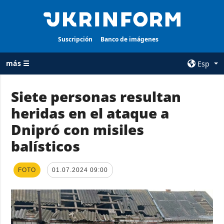
Suscripción
Banco de imágenes
más ☰
Esp
×
Siete personas resultan
heridas en el ataque a
TODAS LAS
AGENCIA
CATEGORÍAS
Dnipró con misiles
sobre la agencia
Guerra
balísticos
contacto
Reconstrucción
condiciones de
de Ucrania
suscripción
FOTO
01.07.2024 09:00
Política
servicios
Economía
Política de
privacidad y
Defensa
protección de