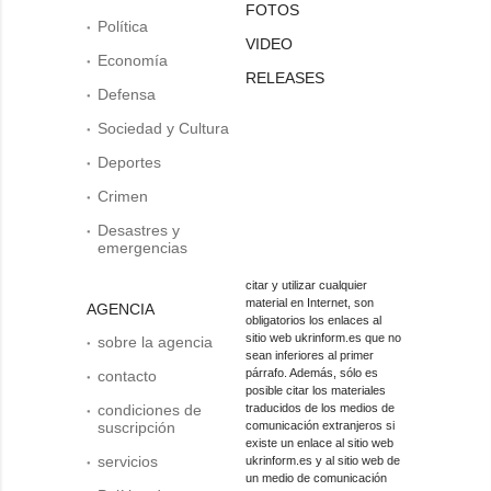
FOTOS
Política
VIDEO
Economía
RELEASES
Defensa
Sociedad y Cultura
Deportes
Crimen
Desastres y
emergencias
citar y utilizar cualquier
material en Internet, son
AGENCIA
obligatorios los enlaces al
sitio web ukrinform.es que no
sobre la agencia
sean inferiores al primer
párrafo. Además, sólo es
contacto
posible citar los materiales
condiciones de
traducidos de los medios de
suscripción
comunicación extranjeros si
existe un enlace al sitio web
servicios
ukrinform.es y al sitio web de
un medio de comunicación