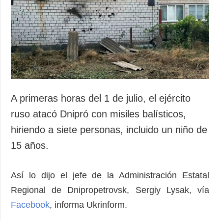
Sociedad y
datos personales
Cultura
Deportes
Crimen
Desastres y
emergencias
ADICIONAL
SERVICIOS
A primeras horas del 1 de julio, el ejército
Podcasts
Suscripción
ruso atacó Dnipró con misiles balísticos,
Publicaciones
Banco de
hiriendo a siete personas, incluido un niño de
imágenes
Entrevistas
15 años.
Fotos
Video
Así lo dijo el jefe de la Administración Estatal
Releases
Regional de Dnipropetrovsk, Sergiy Lysak, vía
Facebook
, informa Ukrinform.