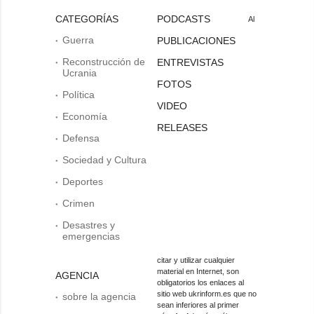
CATEGORÍAS
PODCASTS
Al
Guerra
PUBLICACIONES
Reconstrucción de
ENTREVISTAS
Ucrania
FOTOS
Política
VIDEO
Economía
RELEASES
Defensa
Sociedad y Cultura
Deportes
Crimen
Desastres y
emergencias
citar y utilizar cualquier
material en Internet, son
AGENCIA
obligatorios los enlaces al
sitio web ukrinform.es que no
sobre la agencia
sean inferiores al primer