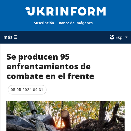
Suscripción
Banco de imágenes
más ☰
Esp
×
Se producen 95
enfrentamientos de
TODAS LAS
AGENCIA
CATEGORÍAS
combate en el frente
sobre la agencia
Guerra
contacto
Reconstrucción
05.05.2024 09:31
condiciones de
de Ucrania
suscripción
Política
servicios
Economía
Política de
privacidad y
Defensa
protección de