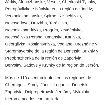
Járkiv, Slobozhanske, Vesele, Cherkaski Tyshky,
Petropávlivka e Ivánivka en la región de Járkiv;
Verkhniokámianske, Spirne, Klishchíivka,
Novosadove, Druzhba, Tarásivka,
Novooleksándrivka, Progrés, Yevgénivka,
Novosélivka Persha, Úmanske, Kárlivka,
Geórgiivka, Kostiantynivka, Vodiane, Urozháine y
Staromayorske de la región de Donetsk; Oríkhiv y
Preobrazhenka de la región de Zaporiyia;
Beryslav, Sadove y Krynky de la región de Jersón.
Más de 110 asentamientos en las regiones de
Cherníguiv, Sumy, Járkiv, Lugansk, Donetsk,
Zaporiyia, Dnipropetrovsk, Jersón y Mykoláiv
fueron atacados con artillería.