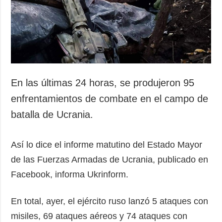
Sociedad y
datos personales
Cultura
Deportes
Crimen
Desastres y
emergencias
En las últimas 24 horas, se produjeron 95
ADICIONAL
SERVICIOS
enfrentamientos de combate en el campo de
Podcasts
Suscripción
batalla de Ucrania.
Publicaciones
Banco de
imágenes
Entrevistas
Así lo dice el informe matutino del Estado Mayor
Fotos
de las Fuerzas Armadas de Ucrania, publicado en
Video
Facebook, informa Ukrinform.
Releases
En total, ayer, el ejército ruso lanzó 5 ataques con
misiles, 69 ataques aéreos y 74 ataques con