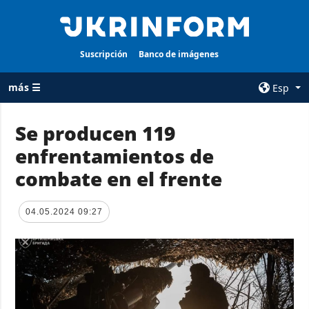
Suscripción
Banco de imágenes
más ☰
Esp
×
Se producen 119
enfrentamientos de
TODAS LAS
AGENCIA
CATEGORÍAS
combate en el frente
sobre la agencia
Guerra
contacto
Reconstrucción
04.05.2024 09:27
condiciones de
de Ucrania
suscripción
Política
servicios
Economía
Política de
privacidad y
Defensa
protección de