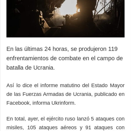
Sociedad y
datos personales
Cultura
Deportes
Crimen
Desastres y
emergencias
En las últimas 24 horas, se produjeron 119
ADICIONAL
SERVICIOS
enfrentamientos de combate en el campo de
Podcasts
Suscripción
batalla de Ucrania.
Publicaciones
Banco de
imágenes
Entrevistas
Así lo dice el informe matutino del Estado Mayor
Fotos
de las Fuerzas Armadas de Ucrania, publicado en
Video
Facebook, informa Ukrinform.
Releases
En total, ayer, el ejército ruso lanzó 5 ataques con
misiles, 105 ataques aéreos y 91 ataques con