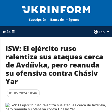
Suscripción
Banco de imágenes
más ☰
Esp
×
ISW: El ejército ruso
ralentiza sus ataques cerca
TODAS LAS
AGENCIA
CATEGORÍAS
de Avdíivka, pero reanuda
sobre la agencia
Guerra
su ofensiva contra Chásiv
contacto
Reconstrucción
Yar
condiciones de
de Ucrania
suscripción
Política
servicios
01.05.2024 10:46
Economía
Política de
privacidad y
Defensa
protección de