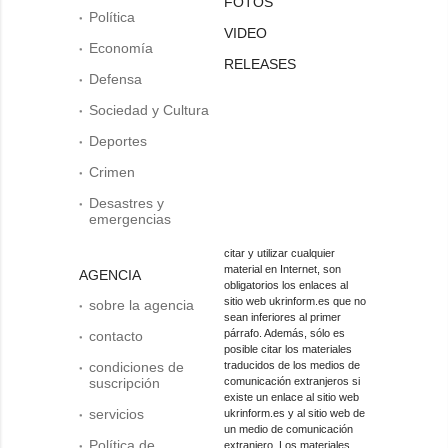
FOTOS
Política
VIDEO
Economía
RELEASES
Defensa
Sociedad y Cultura
Deportes
Crimen
Desastres y
emergencias
citar y utilizar cualquier
material en Internet, son
AGENCIA
obligatorios los enlaces al
sitio web ukrinform.es que no
sobre la agencia
sean inferiores al primer
párrafo. Además, sólo es
contacto
posible citar los materiales
condiciones de
traducidos de los medios de
suscripción
comunicación extranjeros si
existe un enlace al sitio web
servicios
ukrinform.es y al sitio web de
un medio de comunicación
Política de
extranjero. Los materiales