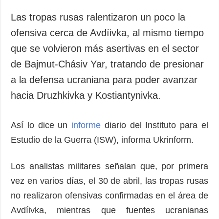
Sociedad y
datos personales
Cultura
Las tropas rusas ralentizaron un poco la
Deportes
ofensiva cerca de Avdíivka, al mismo tiempo
Crimen
que se volvieron más asertivas en el sector
Desastres y
de Bajmut-Chásiv Yar, tratando de presionar
emergencias
a la defensa ucraniana para poder avanzar
hacia Druzhkivka y Kostiantynivka.
ADICIONAL
SERVICIOS
Podcasts
Suscripción
Publicaciones
Banco de
Así lo dice un
informe
diario del Instituto para el
imágenes
Estudio de la Guerra (ISW), informa Ukrinform.
Entrevistas
Fotos
Los analistas militares señalan que, por primera
Video
vez en varios días, el 30 de abril, las tropas rusas
Releases
no realizaron ofensivas confirmadas en el área de
Avdíivka, mientras que fuentes ucranianas