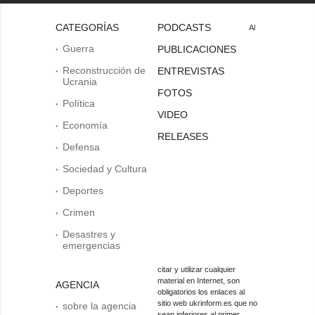
CATEGORÍAS
PODCASTS
Al
Guerra
PUBLICACIONES
Reconstrucción de
ENTREVISTAS
Ucrania
FOTOS
Política
VIDEO
Economía
RELEASES
Defensa
Sociedad y Cultura
Deportes
Crimen
Desastres y
emergencias
citar y utilizar cualquier
material en Internet, son
AGENCIA
obligatorios los enlaces al
sitio web ukrinform.es que no
sobre la agencia
sean inferiores al primer