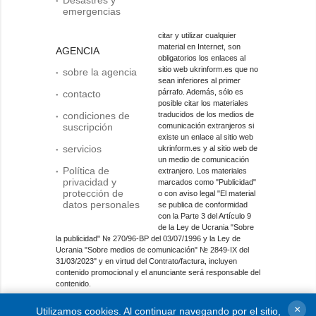
emergencias
citar y utilizar cualquier
material en Internet, son
AGENCIA
obligatorios los enlaces al
sitio web ukrinform.es que no
sobre la agencia
sean inferiores al primer
párrafo. Además, sólo es
contacto
posible citar los materiales
condiciones de
traducidos de los medios de
suscripción
comunicación extranjeros si
existe un enlace al sitio web
servicios
ukrinform.es y al sitio web de
un medio de comunicación
Política de
extranjero. Los materiales
privacidad y
marcados como "Publicidad"
protección de
o con aviso legal "El material
datos personales
se publica de conformidad
con la Parte 3 del Artículo 9
de la Ley de Ucrania "Sobre
la publicidad" № 270/96-ВР del 03/07/1996 y la Ley de
Ucrania "Sobre medios de comunicación" № 2849-IX del
31/03/2023" y en virtud del Contrato/factura, incluyen
contenido promocional y el anunciante será responsable del
contenido.
Entidad de medios en línea; identificador de medios: R40-
×
Utilizamos cookies. Al continuar navegando por el sitio,