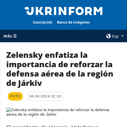
Suscripción
Banco de imágenes
más ☰
Esp
×
Zelensky enfatiza la
importancia de reforzar la
TODAS LAS
AGENCIA
CATEGORÍAS
defensa aérea de la región
sobre la agencia
Guerra
de Járkiv
contacto
Reconstrucción
condiciones de
de Ucrania
suscripción
FOTO
06.04.2024 12:10
Política
servicios
Economía
Política de
privacidad y
Defensa
protección de