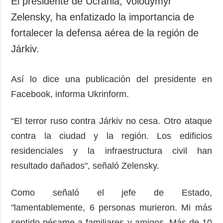
El presidente de Ucrania, Volodymyr
Sociedad y
datos personales
Zelensky, ha enfatizado la importancia de
Cultura
fortalecer la defensa aérea de la región de
Deportes
Járkiv.
Crimen
Desastres y
emergencias
Así lo dice una publicación del presidente en
Facebook, informa Ukrinform.
ADICIONAL
SERVICIOS
Podcasts
Suscripción
“El terror ruso contra Járkiv no cesa. Otro ataque
Publicaciones
Banco de
contra la ciudad y la región. Los edificios
imágenes
Entrevistas
residenciales y la infraestructura civil han
Fotos
resultado dañados", señaló Zelensky.
Video
Releases
Como señaló el jefe de Estado,
"lamentablemente, 6 personas murieron. Mi más
sentido pésame a familiares y amigos. Más de 10