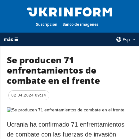
Suscripción
Banco de imágenes
más ☰
Esp
×
Se producen 71
enfrentamientos de
TODAS LAS
AGENCIA
CATEGORÍAS
combate en el frente
sobre la agencia
Guerra
contacto
Reconstrucción
02.04.2024 09:14
condiciones de
de Ucrania
suscripción
Política
servicios
Economía
Ucrania ha confirmado 71 enfrentamientos
Política de
privacidad y
Defensa
de combate con las fuerzas de invasión
protección de