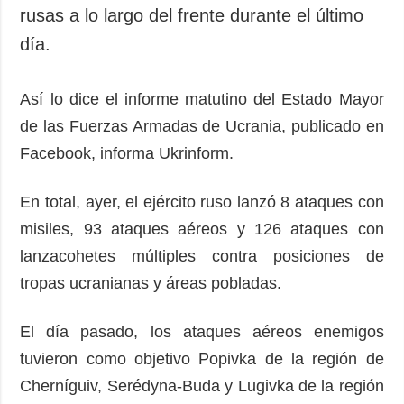
Sociedad y
rusas a lo largo del frente durante el último
datos personales
Cultura
día.
Deportes
Crimen
Así lo dice el informe matutino del Estado Mayor
Desastres y
de las Fuerzas Armadas de Ucrania, publicado en
emergencias
Facebook, informa Ukrinform.
ADICIONAL
SERVICIOS
Podcasts
Suscripción
En total, ayer, el ejército ruso lanzó 8 ataques con
misiles, 93 ataques aéreos y 126 ataques con
Publicaciones
Banco de
imágenes
lanzacohetes múltiples contra posiciones de
Entrevistas
tropas ucranianas y áreas pobladas.
Fotos
Video
El día pasado, los ataques aéreos enemigos
Releases
tuvieron como objetivo Popivka de la región de
Cherníguiv, Serédyna-Buda y Lugivka de la región