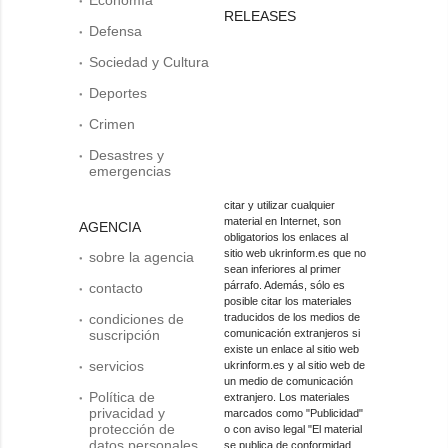
RELEASES
Defensa
Sociedad y Cultura
Deportes
Crimen
Desastres y
emergencias
citar y utilizar cualquier
material en Internet, son
AGENCIA
obligatorios los enlaces al
sitio web ukrinform.es que no
sobre la agencia
sean inferiores al primer
párrafo. Además, sólo es
contacto
posible citar los materiales
condiciones de
traducidos de los medios de
suscripción
comunicación extranjeros si
existe un enlace al sitio web
servicios
ukrinform.es y al sitio web de
un medio de comunicación
Política de
extranjero. Los materiales
privacidad y
marcados como "Publicidad"
protección de
o con aviso legal "El material
datos personales
se publica de conformidad