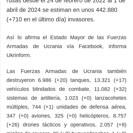
rusas desde el 24 de febrero de 2022 al 1 de
Sociedad y
datos personales
abril de 2024 se estiman en unos 442.880
Cultura
(+710 en el último día) invasores.
Deportes
Crimen
Así lo afirma el Estado Mayor de las Fuerzas
Desastres y
emergencias
Armadas de Ucrania vía Facebook, informa
Ukrinform.
ADICIONAL
SERVICIOS
Podcasts
Suscripción
Las Fuerzas Armadas de Ucrania también
Publicaciones
Banco de
destruyeron 6.986 (+20) tanques, 13.321 (+17)
imágenes
Entrevistas
vehículos blindados de combate, 11.082 (+32)
Fotos
sistemas de artillería, 1.023 (+0) lanzacohetes
Video
múltiples, 744 (+1) unidades de defensa aérea,
Releases
347 (+0) aviones, 325 (+0) helicópteros, 8.757
(+26) drones tácticos y operativos, 2.057 (+9)