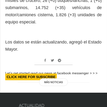
misiles de crucero, 26 (+0) buques/lanchas, 1 (+0)
submarinos, 14.752 (+35) vehículos de
motor/camiones cisterna, 1.826 (+3) unidades de
equipo especial.
Los datos se están actualizando, agregó el Estado
Mayor.
Let’s get started read our news at facebook messenger > > >
CLICK HERE FOR SUBSCRIBE
MÁS NOTICIAS
ACTUALIDAD