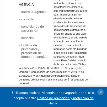
material en Internet, son
AGENCIA
obligatorios los enlaces al
sitio web ukrinform.es que no
sobre la agencia
sean inferiores al primer
párrafo. Además, sólo es
contacto
posible citar los materiales
condiciones de
traducidos de los medios de
suscripción
comunicación extranjeros si
existe un enlace al sitio web
servicios
ukrinform.es y al sitio web de
un medio de comunicación
Política de
extranjero. Los materiales
privacidad y
marcados como "Publicidad"
protección de
o con aviso legal "El material
datos personales
se publica de conformidad
con la Parte 3 del Artículo 9
de la Ley de Ucrania "Sobre
la publicidad" № 270/96-ВР del 03/07/1996 y la Ley de
Ucrania "Sobre medios de comunicación" № 2849-IX del
31/03/2023" y en virtud del Contrato/factura, incluyen
contenido promocional y el anunciante será responsable del
contenido.
Entidad de medios en línea; identificador de medios: R40-
×
Utilizamos cookies. Al continuar navegando por el sitio,
01421.
acepta nuestra
Política de privacidad y protección de
© 2015-2026 Ukrinform. Todos los derechos reservados.
datos
.