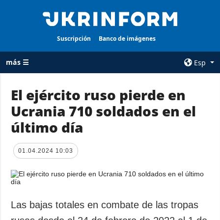
Suscripción
Banco de imágenes
más ☰
Esp
×
El ejército ruso pierde en
Ucrania 710 soldados en el
TODAS LAS
AGENCIA
CATEGORÍAS
último día
sobre la agencia
Guerra
contacto
Reconstrucción
01.04.2024 10:03
condiciones de
de Ucrania
suscripción
Política
servicios
Economía
Política de
Las bajas totales en combate de las tropas
privacidad y
Defensa
protección de