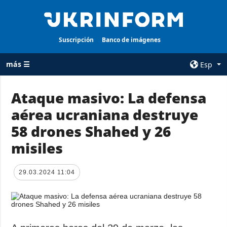
Suscripción
Banco de imágenes
más ☰
Esp
×
Ataque masivo: La defensa
aérea ucraniana destruye
TODAS LAS
AGENCIA
CATEGORÍAS
58 drones Shahed y 26
sobre la agencia
Guerra
misiles
contacto
Reconstrucción
condiciones de
de Ucrania
suscripción
29.03.2024 11:04
Política
servicios
Economía
Política de
privacidad y
Defensa
protección de