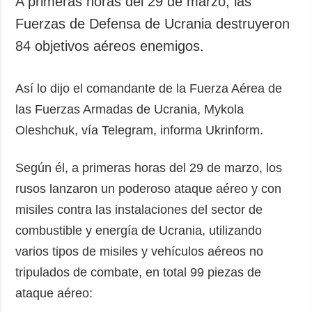
A primeras horas del 29 de marzo, las
Sociedad y
datos personales
Fuerzas de Defensa de Ucrania destruyeron
Cultura
84 objetivos aéreos enemigos.
Deportes
Crimen
Así lo dijo el comandante de la Fuerza Aérea de
Desastres y
emergencias
las Fuerzas Armadas de Ucrania, Mykola
Oleshchuk, vía Telegram, informa Ukrinform.
ADICIONAL
SERVICIOS
Podcasts
Suscripción
Según él, a primeras horas del 29 de marzo, los
Publicaciones
Banco de
rusos lanzaron un poderoso ataque aéreo y con
imágenes
Entrevistas
misiles contra las instalaciones del sector de
Fotos
combustible y energía de Ucrania, utilizando
Video
varios tipos de misiles y vehículos aéreos no
Releases
tripulados de combate, en total 99 piezas de
ataque aéreo: