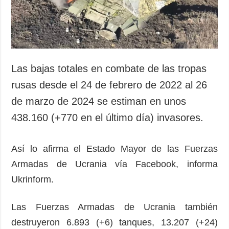
Sociedad y
datos personales
Cultura
Deportes
Crimen
Desastres y
Las bajas totales en combate de las tropas
emergencias
rusas desde el 24 de febrero de 2022 al 26
ADICIONAL
SERVICIOS
de marzo de 2024 se estiman en unos
Podcasts
Suscripción
438.160 (+770 en el último día) invasores.
Publicaciones
Banco de
imágenes
Entrevistas
Así lo afirma el Estado Mayor de las Fuerzas
Fotos
Armadas de Ucrania vía Facebook, informa
Video
Ukrinform.
Releases
Las Fuerzas Armadas de Ucrania también
destruyeron 6.893 (+6) tanques, 13.207 (+24)