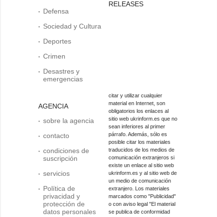
RELEASES
Defensa
Sociedad y Cultura
Deportes
Crimen
Desastres y
emergencias
citar y utilizar cualquier
material en Internet, son
AGENCIA
obligatorios los enlaces al
sitio web ukrinform.es que no
sobre la agencia
sean inferiores al primer
párrafo. Además, sólo es
contacto
posible citar los materiales
condiciones de
traducidos de los medios de
suscripción
comunicación extranjeros si
existe un enlace al sitio web
servicios
ukrinform.es y al sitio web de
un medio de comunicación
Política de
extranjero. Los materiales
privacidad y
marcados como "Publicidad"
protección de
o con aviso legal "El material
datos personales
se publica de conformidad