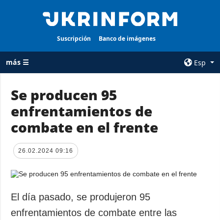
Suscripción
Banco de imágenes
más ☰
Esp
×
Se producen 95
enfrentamientos de
TODAS LAS
AGENCIA
CATEGORÍAS
combate en el frente
sobre la agencia
Guerra
contacto
Reconstrucción
26.02.2024 09:16
condiciones de
de Ucrania
suscripción
Política
servicios
Economía
El día pasado, se produjeron 95
Política de
privacidad y
Defensa
enfrentamientos de combate entre las
protección de