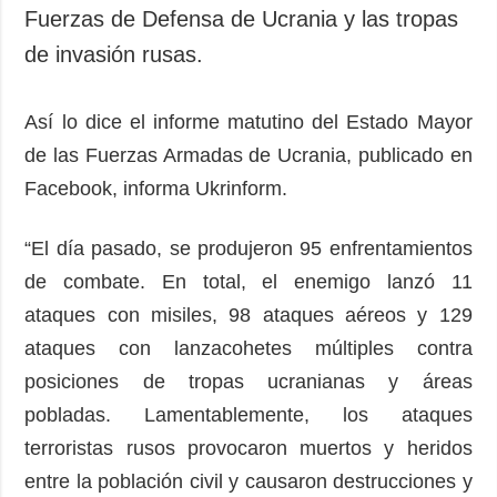
Sociedad y
Fuerzas de Defensa de Ucrania y las tropas
datos personales
Cultura
de invasión rusas.
Deportes
Crimen
Así lo dice el informe matutino del Estado Mayor
Desastres y
de las Fuerzas Armadas de Ucrania, publicado en
emergencias
Facebook, informa Ukrinform.
ADICIONAL
SERVICIOS
Podcasts
Suscripción
“El día pasado, se produjeron 95 enfrentamientos
de combate. En total, el enemigo lanzó 11
Publicaciones
Banco de
imágenes
ataques con misiles, 98 ataques aéreos y 129
Entrevistas
ataques con lanzacohetes múltiples contra
Fotos
posiciones de tropas ucranianas y áreas
Video
pobladas. Lamentablemente, los ataques
Releases
terroristas rusos provocaron muertos y heridos
entre la población civil y causaron destrucciones y