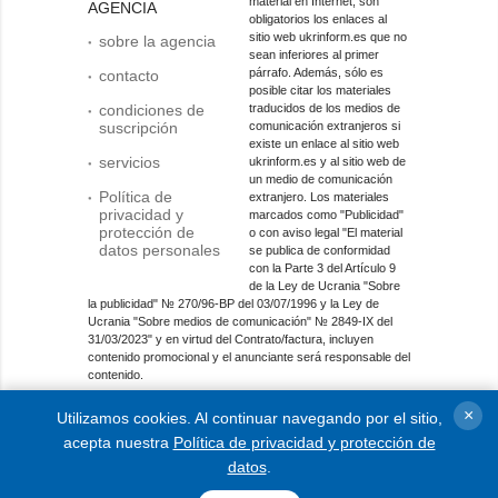
material en Internet, son
AGENCIA
obligatorios los enlaces al
sitio web ukrinform.es que no
sobre la agencia
sean inferiores al primer
párrafo. Además, sólo es
contacto
posible citar los materiales
condiciones de
traducidos de los medios de
suscripción
comunicación extranjeros si
existe un enlace al sitio web
servicios
ukrinform.es y al sitio web de
un medio de comunicación
Política de
extranjero. Los materiales
privacidad y
marcados como "Publicidad"
protección de
o con aviso legal "El material
datos personales
se publica de conformidad
con la Parte 3 del Artículo 9
de la Ley de Ucrania "Sobre
la publicidad" № 270/96-ВР del 03/07/1996 y la Ley de
Ucrania "Sobre medios de comunicación" № 2849-IX del
31/03/2023" y en virtud del Contrato/factura, incluyen
contenido promocional y el anunciante será responsable del
contenido.
Entidad de medios en línea; identificador de medios: R40-
×
Utilizamos cookies. Al continuar navegando por el sitio,
01421.
acepta nuestra
Política de privacidad y protección de
© 2015-2026 Ukrinform. Todos los derechos reservados.
datos
.