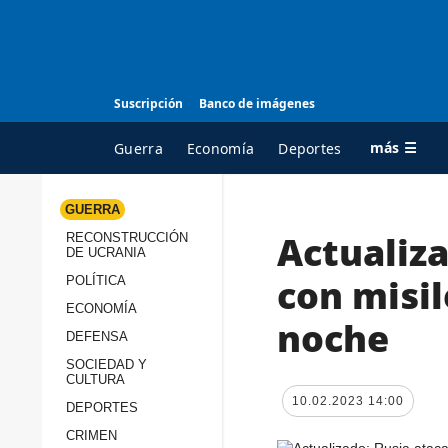
Suscripción
Banco de imágenes
más ☰
Guerra
Economía
Deportes
GUERRA
Actualiza
RECONSTRUCCIÓN
TODAS LAS
A
DE UCRANIA
CATEGORÍAS
s
con misil
POLÍTICA
Guerra
c
ECONOMÍA
noche
Reconstrucción de
DEFENSA
c
Ucrania
s
SOCIEDAD Y
CULTURA
Política
s
10.02.2023 14:00
DEPORTES
Economía
P
CRIMEN