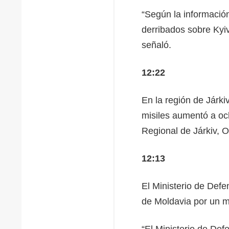
“Según la información
derribados sobre Kyiv
señaló.
12:22
En la región de Járki
misiles aumentó a och
Regional de Járkiv, 
12:13
El Ministerio de Defe
de Moldavia por un m
“El Ministerio de Def