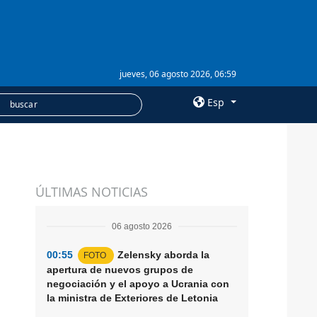
jueves, 06 agosto 2026, 06:59
Esp
×
SERVICIOS
ÚLTIMAS NOTICIAS
Suscripción
Banco de imágenes
06 agosto 2026
00:55
Zelensky aborda la
FOTO
apertura de nuevos grupos de
negociación y el apoyo a Ucrania con
la ministra de Exteriores de Letonia