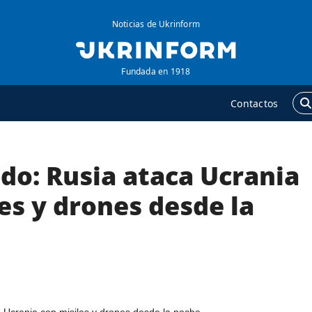
Noticias de Ukrinform
Fundada en 1918
Contactos
do: Rusia ataca Ucrania
GENCIA
ADICIONAL
obre la agencia
Podcasts
es y drones desde la
ontacto
Publicaciones
ondiciones de
Entrevistas
uscripción
Fotos
ervicios
Video
olítica de privacidad y
Releases