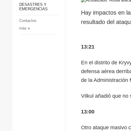
p
Defensa
DESASTRES Y
p
EMERGENCIAS
Sociedad y Cultura
Hay impactos en la
Deportes
Contactos
resultado del ataqu
más
»
Crimen
Desastres y emergencias
13:21
En el distrito de Kryv
defensa aérea derribar
de la Administración 
Vilkul añadió que no
13:00
Otro ataque masivo co