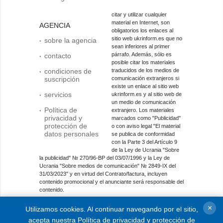
citar y utilizar cualquier
material en Internet, son
AGENCIA
obligatorios los enlaces al
sitio web ukrinform.es que no
sobre la agencia
sean inferiores al primer
párrafo. Además, sólo es
contacto
posible citar los materiales
condiciones de
traducidos de los medios de
suscripción
comunicación extranjeros si
existe un enlace al sitio web
servicios
ukrinform.es y al sitio web de
un medio de comunicación
Política de
extranjero. Los materiales
privacidad y
marcados como "Publicidad"
protección de
o con aviso legal "El material
datos personales
se publica de conformidad
con la Parte 3 del Artículo 9
de la Ley de Ucrania "Sobre
la publicidad" № 270/96-ВР del 03/07/1996 y la Ley de
Ucrania "Sobre medios de comunicación" № 2849-IX del
31/03/2023" y en virtud del Contrato/factura, incluyen
contenido promocional y el anunciante será responsable del
contenido.
Entidad de medios en línea; identificador de medios: R40-
×
Utilizamos cookies. Al continuar navegando por el sitio,
01421.
acepta nuestra
Política de privacidad y protección de