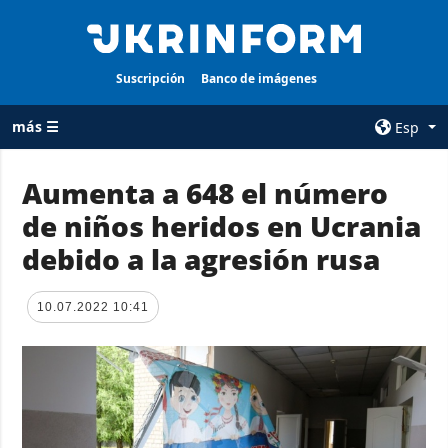
Suscripción
Banco de imágenes
más ☰
Esp
×
Aumenta a 648 el número
de niños heridos en Ucrania
TODAS LAS
AGENCIA
CATEGORÍAS
debido a la agresión rusa
sobre la agencia
Guerra
contacto
Reconstrucción
10.07.2022 10:41
condiciones de
de Ucrania
suscripción
Política
servicios
Economía
Política de
privacidad y
Defensa
protección de