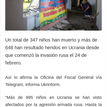
Sociedad y
datos personales
Cultura
Deportes
Crimen
Desastres y
emergencias
Un total de 347 niños han muerto y más de
ADICIONAL
SERVICIOS
648 han resultado heridos en Ucrania desde
Podcasts
Suscripción
que comenzó la invasión rusa el 24 de
Publicaciones
Banco de
febrero.
imágenes
Entrevistas
Fotos
Así lo afirma la Oficina del Fiscal General vía
Video
Telegram, informa Ukrinform.
Releases
“Más de 995 niños en Ucrania se han visto
afectados por la agresión armada rusa. Hasta la