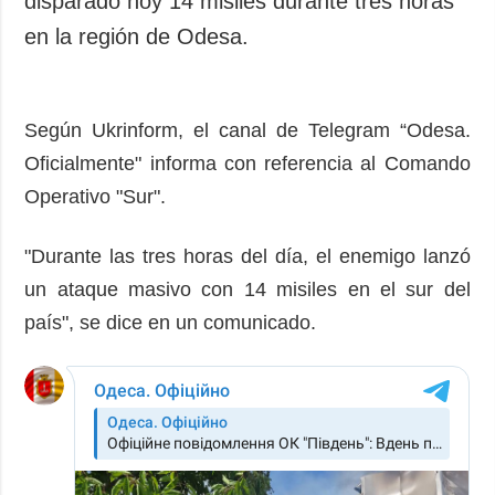
disparado hoy 14 misiles durante tres horas
Sociedad y
datos personales
en la región de Odesa.
Cultura
Deportes
Crimen
Según Ukrinform, el canal de Telegram “Odesa.
Desastres y
Oficialmente" informa con referencia al Comando
emergencias
Operativo "Sur".
ADICIONAL
SERVICIOS
Podcasts
Suscripción
"Durante las tres horas del día, el enemigo lanzó
Publicaciones
Banco de
un ataque masivo con 14 misiles en el sur del
imágenes
Entrevistas
país", se dice en un comunicado.
Fotos
Video
Releases