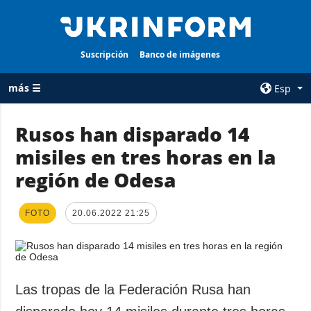
Suscripción
Banco de imágenes
más ☰
Esp
×
Rusos han disparado 14
misiles en tres horas en la
TODAS LAS
AGENCIA
CATEGORÍAS
región de Odesa
sobre la agencia
Guerra
contacto
Reconstrucción
FOTO
20.06.2022 21:25
condiciones de
de Ucrania
suscripción
Política
servicios
Economía
Política de
Las tropas de la Federación Rusa han
privacidad y
Defensa
protección de